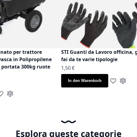
inato per trattore
STI Guanti da Lavoro officina, 
vasca in Polipropilene
fai da te varie tipologie
t portata 300kg ruote
Ab
1,50 €
In den Warenkorb
Zur Wunschl
Zur Verg
ur Wunschliste hinzufügen
Zur Vergleichsliste hinzufügen
Esplora queste categorie