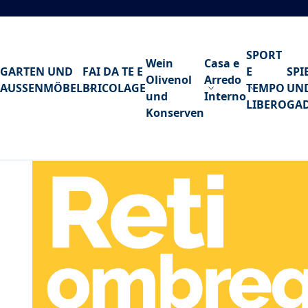
Zum Inhalt springen
SPORT
Wein
Casa e
GARTEN UND
FAI DA TE E
E
SPI
Olivenol
Arredo
AUSSENMÖBEL
BRICOLAGE
TEMPO
UN
und
Interno
LIBERO
GA
Konserven