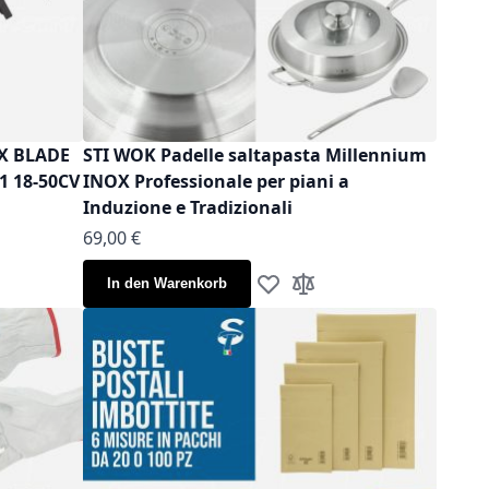
OX BLADE
STI WOK Padelle saltapasta Millennium
1 18-50CV
INOX Professionale per piani a
Induzione e Tradizionali
Ab
69,00 €
In den Warenkorb
iste hinzufügen
leichsliste hinzufügen
Zur Wunschliste hinzufügen
Zur Vergleichsliste hinz