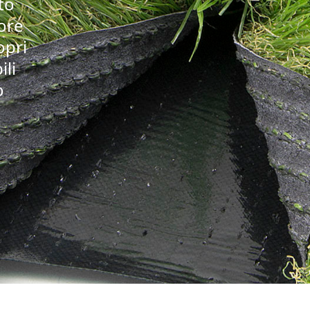
to
iore
opri
ili
o