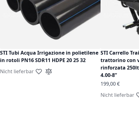
STI Tubi Acqua Irrigazione in polietilene
STI Carrello Tra
in rotoli PN16 SDR11 HDPE 20 25 32
trattorino con 
rinforzata 250l
Nicht lieferbar
Zur Wunschliste hinzufügen
Zur Vergleichsliste hinzufügen
4.00-8”
199,00 €
Nicht lieferbar
Z