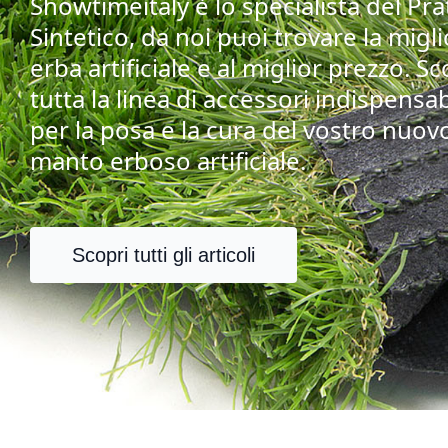
Showtimeitaly è lo specialista del Pra
Sintetico, da noi puoi trovare la migl
erba artificiale e al miglior prezzo. Sc
tutta la linea di accessori indispensab
per la posa e la cura del vostro nuov
manto erboso artificiale.
Scopri tutti gli articoli