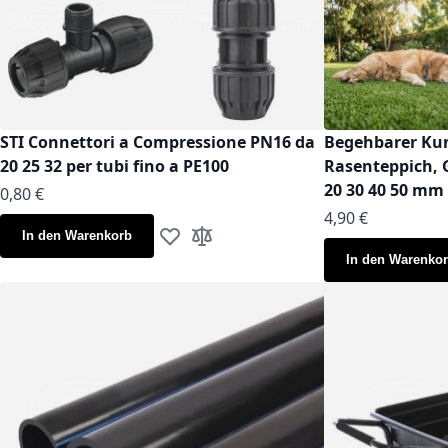
STI Connettori a Compressione PN16 da
Begehbarer Kun
20 25 32 per tubi fino a PE100
Rasenteppich, 
20 30 40 50 mm
Ab
0,80 €
Ab
4,90 €
In den Warenkorb
Zur Wunschliste hinzufügen
Zur Vergleichsliste hinzufügen
In den Warenko