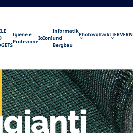
ELE
Informatik
Igiene e
Photovoltaik
TIERVER
D
IoIon!
und
Protezione
DGETS
Bergbau