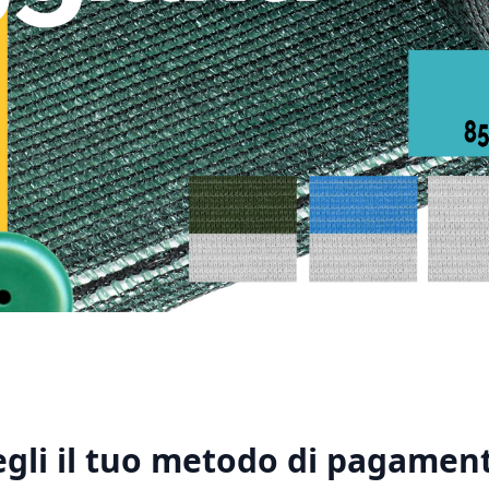
1
2
3
4
5
egli il tuo metodo di pagament