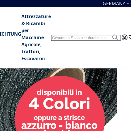
Sprache
GERMANY
Attrezzature
& Ricambi
per
NICHTUNG
Search
Macchine
Search
My 
W
Agricole,
Trattori,
Escavatori