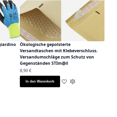
giardino
Ökologische gepolsterte
Versandtaschen mit Klebeverschluss.
Versandumschläge zum Schutz von
Gegenständen STIm@il
Ab
8,90 €
iste hinzufügen
leichsliste hinzufügen
In den Warenkorb
Zur Wunschliste hinzufügen
Zur Vergleichsliste hinz