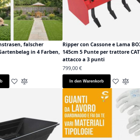
strasen, falscher
Ripper con Cassone e Lama B
Gartenbelag in 4 Farben,
145cm 5 Punte per trattore CAT
attacco a 3 punti
799,00 €
rb
In den Warenkorb
Zur Wunschliste hinzufügen
Zur Vergleichsliste hinzufügen
Zur Wunschl
Zur Verg