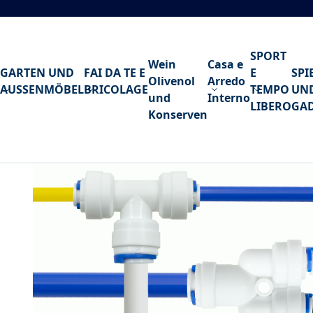
Zum Inhalt springen
SPORT
Wein
Casa e
GARTEN UND
FAI DA TE E
E
SPI
Olivenol
Arredo
AUSSENMÖBEL
BRICOLAGE
TEMPO
UN
und
Interno
LIBERO
GA
Konserven