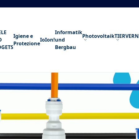
ELE
Informatik
Igiene e
Photovoltaik
TIERVER
D
IoIon!
und
Protezione
DGETS
Bergbau