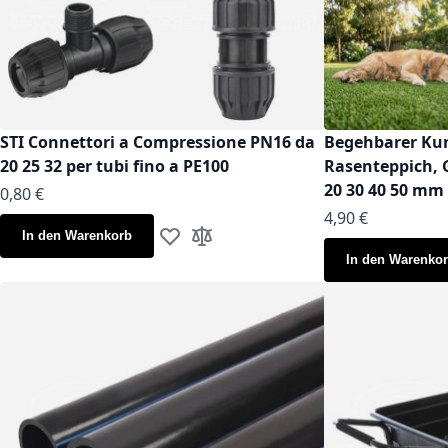
STI Connettori a Compressione PN16 da
Begehbarer Kun
20 25 32 per tubi fino a PE100
Rasenteppich, 
20 30 40 50 mm
Ab
0,80 €
Ab
4,90 €
In den Warenkorb
Zur Wunschliste hinzufügen
Zur Vergleichsliste hinzufügen
In den Warenko