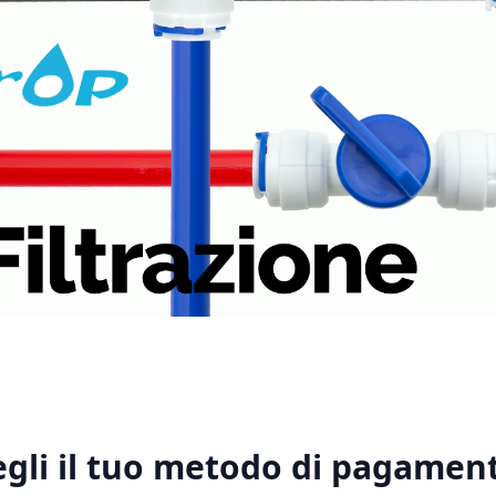
1
2
3
4
5
egli il tuo metodo di pagament