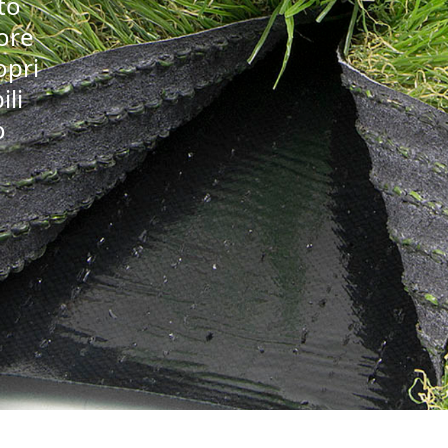
to
iore
opri
ili
o