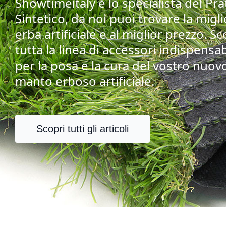
Showtimeitaly è lo specialista del Pra
Sintetico, da noi puoi trovare la migl
erba artificiale e al miglior prezzo. Sc
tutta la linea di accessori indispensab
per la posa e la cura del vostro nuov
manto erboso artificiale.
Scopri tutti gli articoli