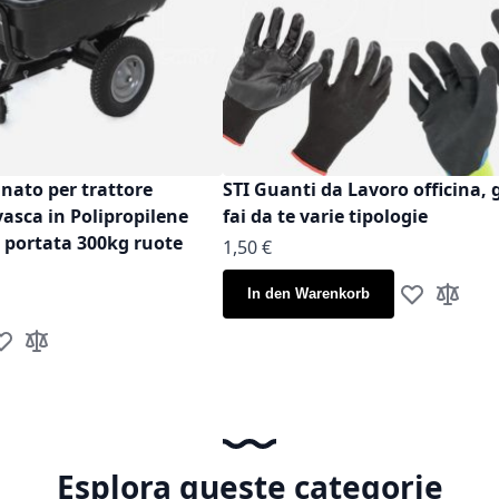
inato per trattore
STI Guanti da Lavoro officina, 
vasca in Polipropilene
fai da te varie tipologie
t portata 300kg ruote
Ab
1,50 €
In den Warenkorb
Zur Wunschl
Zur Verg
ur Wunschliste hinzufügen
Zur Vergleichsliste hinzufügen
Esplora queste categorie