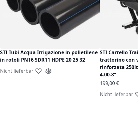
STI Tubi Acqua Irrigazione in polietilene
STI Carrello Tra
in rotoli PN16 SDR11 HDPE 20 25 32
trattorino con 
rinforzata 250l
Nicht lieferbar
Zur Wunschliste hinzufügen
Zur Vergleichsliste hinzufügen
4.00-8”
199,00 €
Nicht lieferbar
Z