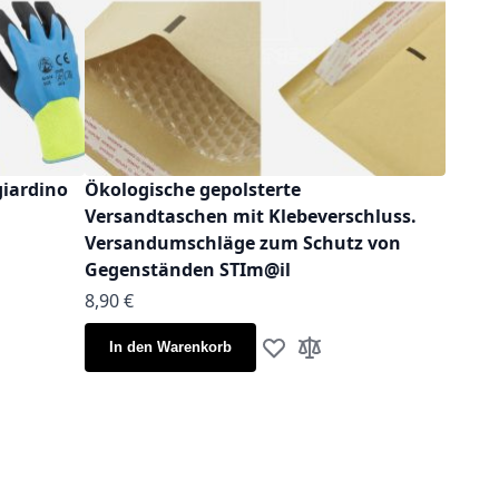
giardino
Ökologische gepolsterte
Versandtaschen mit Klebeverschluss.
Versandumschläge zum Schutz von
Gegenständen STIm@il
Ab
8,90 €
iste hinzufügen
leichsliste hinzufügen
In den Warenkorb
Zur Wunschliste hinzufügen
Zur Vergleichsliste hinz