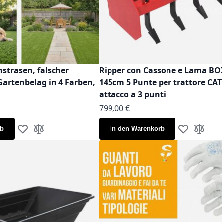
strasen, falscher
Ripper con Cassone e Lama B
Gartenbelag in 4 Farben,
145cm 5 Punte per trattore CAT
attacco a 3 punti
799,00 €
rb
In den Warenkorb
Zur Wunschliste hinzufügen
Zur Vergleichsliste hinzufügen
Zur Wunschl
Zur Verg