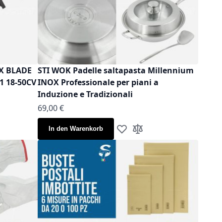
OX BLADE
STI WOK Padelle saltapasta Millennium
1 18-50CV
INOX Professionale per piani a
Induzione e Tradizionali
Ab
69,00 €
In den Warenkorb
iste hinzufügen
leichsliste hinzufügen
Zur Wunschliste hinzufügen
Zur Vergleichsliste hinz