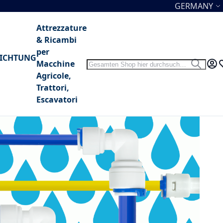
Sprache
GERMANY
Attrezzature
& Ricambi
per
NICHTUNG
Search
Macchine
Search
My 
W
Agricole,
Trattori,
Escavatori