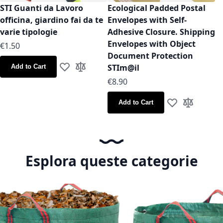
STI Guanti da Lavoro
Ecological Padded Postal
officina, giardino fai da te
Envelopes with Self-
varie tipologie
Adhesive Closure. Shipping
Envelopes with Object
As low as
€1.50
Document Protection
STIm@il
Add to Cart
Add to Wish List
Add to Compare
As low as
€8.90
Add to Cart
Add to Wish Lis
Add to Co
Esplora queste categorie