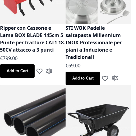
Ripper con Cassone e
STI WOK Padelle
Lama BOX BLADE 145cm 5
saltapasta Millennium
Punte per trattore CAT1 18-
INOX Professionale per
50CV attacco a 3 punti
piani a Induzione e
Tradizionali
€799.00
As low as
€69.00
Add to Cart
Add to Wish List
Add to Compare
Add to Cart
Add to Wish Lis
Add to Co