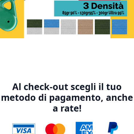
1
2
3
4
5
Al check-out scegli il tuo
metodo di pagamento, anche
a rate!