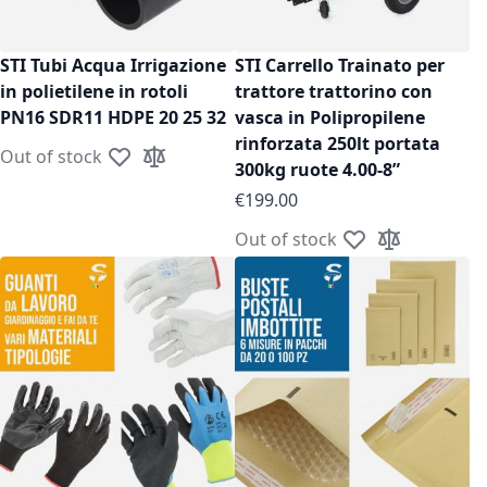
STI Tubi Acqua Irrigazione
STI Carrello Trainato per
in polietilene in rotoli
trattore trattorino con
PN16 SDR11 HDPE 20 25 32
vasca in Polipropilene
rinforzata 250lt portata
Out of stock
Add to Wish List
Add to Compare
300kg ruote 4.00-8”
€199.00
Out of stock
Add to Wish List
Add to Compa