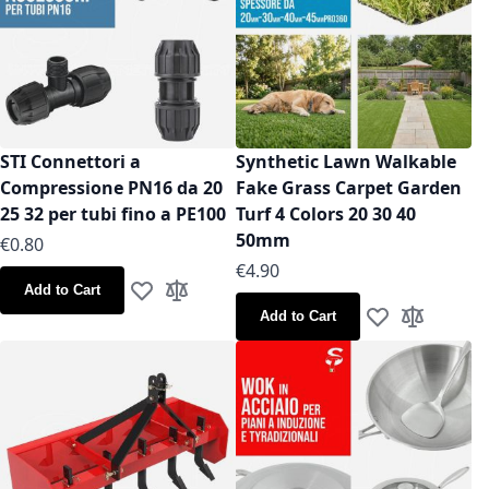
STI Connettori a
Synthetic Lawn Walkable
Compressione PN16 da 20
Fake Grass Carpet Garden
25 32 per tubi fino a PE100
Turf 4 Colors 20 30 40
50mm
As low as
€0.80
As low as
€4.90
Add to Cart
Add to Wish List
Add to Compare
Add to Cart
Add to Wish Lis
Add to Co