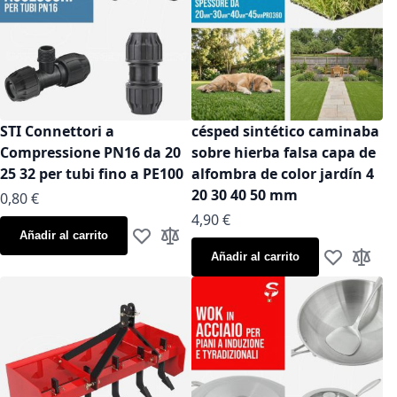
STI Connettori a
césped sintético caminaba
Compressione PN16 da 20
sobre hierba falsa capa de
25 32 per tubi fino a PE100
alfombra de color jardín 4
20 30 40 50 mm
As low as
0,80 €
As low as
4,90 €
Añadir al carrito
Añadir a la Lista de Deseos
Añadir para comparar
Añadir al carrito
Añadir a la
Añadir