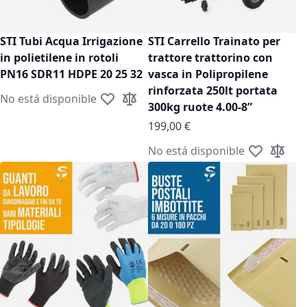
STI Tubi Acqua Irrigazione
STI Carrello Trainato per
in polietilene in rotoli
trattore trattorino con
PN16 SDR11 HDPE 20 25 32
vasca in Polipropilene
rinforzata 250lt portata
No está disponible
Añadir a la Lista de Deseos
Añadir para comparar
300kg ruote 4.00-8”
199,00 €
No está disponible
Añadir a la 
Añadir 