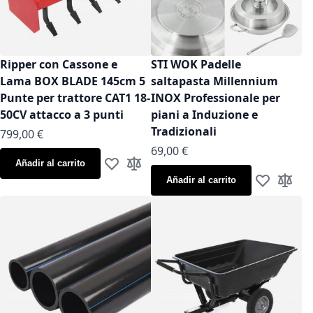
Ripper con Cassone e
STI WOK Padelle
Lama BOX BLADE 145cm 5
saltapasta Millennium
Punte per trattore CAT1 18-
INOX Professionale per
50CV attacco a 3 punti
piani a Induzione e
Tradizionali
799,00 €
As low as
69,00 €
Añadir al carrito
Añadir a la Lista de Deseos
Añadir para comparar
Añadir al carrito
Añadir a la
Añadir