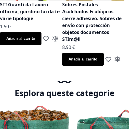
STI Guanti da Lavoro
Sobres Postales
officina, giardino fai da te
Acolchados Ecológicos
varie tipologie
cierre adhesivo. Sobres de
envío con protección
As low as
1,50 €
objetos documentos
STIm@il
Añadir al carrito
Añadir a la Lista de Deseos
Añadir para comparar
As low as
8,90 €
Añadir al carrito
Añadir a la
Añadir
Esplora queste categorie