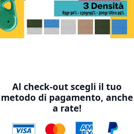
1
2
3
4
5
Al check-out scegli il tuo
metodo di pagamento, anche
a rate!