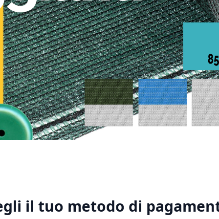
1
2
3
4
5
egli il tuo metodo di pagament