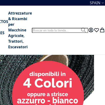
Lenguaj
SPAIN
Attrezzature
& Ricambi
CTOS
per
Search
Macchine
Search
My Accou
Lista 
Mi 
ES
Agricole,
Trattori,
Escavatori