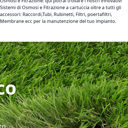
Osmosi e Fitrazione:
qui potrai trovare i nostri innovativi
Sistemi di Osmosi e Fitrazione a cartuccia oltre a tutti gli
accessori: Raccordi,Tubi, Rubinetti, Filtri, poertafiltri,
Membrane ecc per la manutenzione del tuo impianto.
co
to