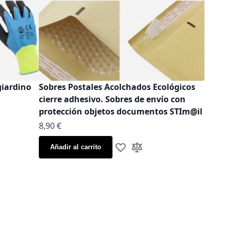
giardino
Sobres Postales Acolchados Ecológicos
cierre adhesivo. Sobres de envío con
protección objetos documentos STIm@il
As low as
8,90 €
sta de Deseos
ara comparar
Añadir al carrito
Añadir a la Lista de Deseos
Añadir para comparar