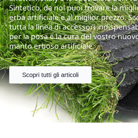
Sintetico, da noi puoi trovare la migl
erba artificiale e al miglior prezzo. Sc
tutta la linea di accessori indispensab
per la posa e la cura del vostro nuov
manto erboso artificiale.
Scopri tutti gli articoli