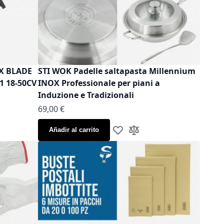
OX BLADE
STI WOK Padelle saltapasta Millennium
1 18-50CV
INOX Professionale per piani a
Induzione e Tradizionali
As low as
69,00 €
Añadir al carrito
sta de Deseos
ara comparar
Añadir a la Lista de Deseos
Añadir para comparar