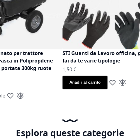
inato per trattore
STI Guanti da Lavoro officina, 
vasca in Polipropilene
fai da te varie tipologie
t portata 300kg ruote
As low as
1,50 €
Añadir al carrito
Añadir a la Li
Añadir p
ble
Añadir a la Lista de Deseos
Añadir para comparar
Esplora queste categorie