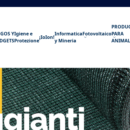
PRODU
EGOS Y
Igiene e
Informatica
Fotovoltaico
PARA
¡IoIon!
DGETS
Protezione
y Mineria
ANIMAL