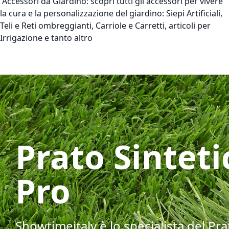
Accessori da Giardino:
scopri tutti gli accessori per vivere
la cura e la personalizzazione del giardino: Siepi Artificiali,
Teli e Reti ombreggianti, Carriole e Carretti, articoli per
Irrigazione e tanto altro
Prato Sinteti
Pro
Showtimeitaly è lo specialista del Pra