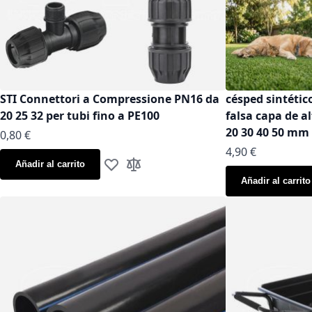
STI Connettori a Compressione PN16 da
césped sintéti
20 25 32 per tubi fino a PE100
falsa capa de a
20 30 40 50 mm
As low as
0,80 €
As low as
4,90 €
Añadir al carrito
Añadir a la Lista de Deseos
Añadir para comparar
Añadir al carrito