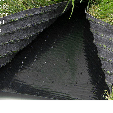
iore
opri
ili
o