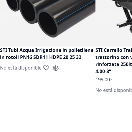
STI Tubi Acqua Irrigazione in polietilene
STI Carrello Tra
in rotoli PN16 SDR11 HDPE 20 25 32
trattorino con 
rinforzata 250l
No está disponible
Añadir a la Lista de Deseos
Añadir para comparar
4.00-8”
199,00 €
No está disponi