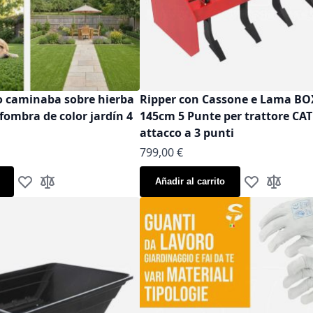
co caminaba sobre hierba
Ripper con Cassone e Lama B
lfombra de color jardín 4
145cm 5 Punte per trattore CAT
attacco a 3 punti
799,00 €
Añadir al carrito
Añadir a la Lista de Deseos
Añadir para comparar
Añadir a la Li
Añadir p