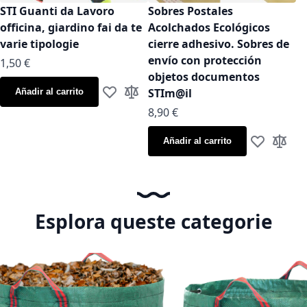
STI Guanti da Lavoro
Sobres Postales
officina, giardino fai da te
Acolchados Ecológicos
varie tipologie
cierre adhesivo. Sobres de
envío con protección
As low as
1,50 €
objetos documentos
STIm@il
Añadir al carrito
Añadir a la Lista de Deseos
Añadir para comparar
As low as
8,90 €
Añadir al carrito
Añadir a la
Añadir
Esplora queste categorie