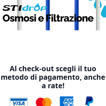
1
2
3
4
5
Al check-out scegli il tuo
metodo di pagamento, anche
a rate!