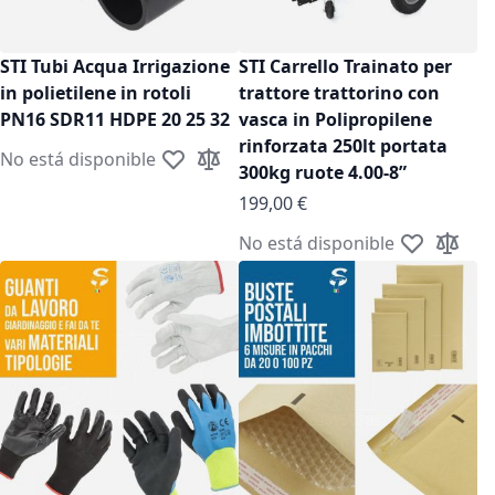
STI Tubi Acqua Irrigazione
STI Carrello Trainato per
in polietilene in rotoli
trattore trattorino con
PN16 SDR11 HDPE 20 25 32
vasca in Polipropilene
rinforzata 250lt portata
No está disponible
Añadir a la Lista de Deseos
Añadir para comparar
300kg ruote 4.00-8”
199,00 €
No está disponible
Añadir a la 
Añadir 