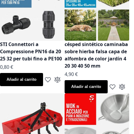
STI Connettori a
césped sintético caminaba
Compressione PN16 da 20
sobre hierba falsa capa de
25 32 per tubi fino a PE100
alfombra de color jardín 4
20 30 40 50 mm
As low as
0,80 €
As low as
4,90 €
Añadir al carrito
Añadir a la Lista de Deseos
Añadir para comparar
Añadir al carrito
Añadir a la
Añadir