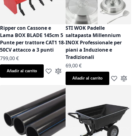
Ripper con Cassone e
STI WOK Padelle
Lama BOX BLADE 145cm 5
saltapasta Millennium
Punte per trattore CAT1 18-
INOX Professionale per
50CV attacco a 3 punti
piani a Induzione e
Tradizionali
799,00 €
As low as
69,00 €
Añadir al carrito
Añadir a la Lista de Deseos
Añadir para comparar
Añadir al carrito
Añadir a la
Añadir