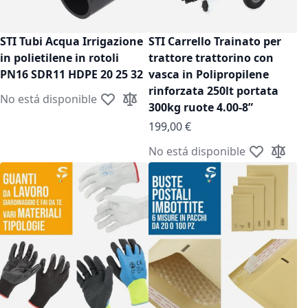
STI Tubi Acqua Irrigazione
STI Carrello Trainato per
in polietilene in rotoli
trattore trattorino con
PN16 SDR11 HDPE 20 25 32
vasca in Polipropilene
rinforzata 250lt portata
No está disponible
Añadir a la Lista de Deseos
Añadir para comparar
300kg ruote 4.00-8”
199,00 €
No está disponible
Añadir a la 
Añadir 