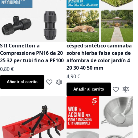
STI Connettori a
césped sintético caminaba
Compressione PN16 da 20
sobre hierba falsa capa de
25 32 per tubi fino a PE100
alfombra de color jardín 4
20 30 40 50 mm
As low as
0,80 €
As low as
4,90 €
Añadir al carrito
Añadir a la Lista de Deseos
Añadir para comparar
Añadir al carrito
Añadir a la
Añadir