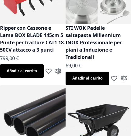
Ripper con Cassone e
STI WOK Padelle
Lama BOX BLADE 145cm 5
saltapasta Millennium
Punte per trattore CAT1 18-
INOX Professionale per
50CV attacco a 3 punti
piani a Induzione e
Tradizionali
799,00 €
As low as
69,00 €
Añadir al carrito
Añadir a la Lista de Deseos
Añadir para comparar
Añadir al carrito
Añadir a la
Añadir