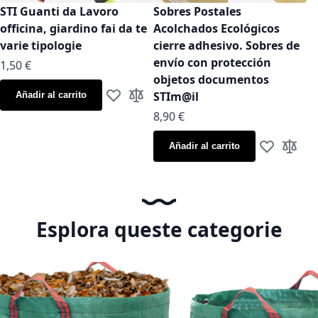
STI Guanti da Lavoro
Sobres Postales
officina, giardino fai da te
Acolchados Ecológicos
varie tipologie
cierre adhesivo. Sobres de
envío con protección
As low as
1,50 €
objetos documentos
STIm@il
Añadir al carrito
Añadir a la Lista de Deseos
Añadir para comparar
As low as
8,90 €
Añadir al carrito
Añadir a la
Añadir
Esplora queste categorie