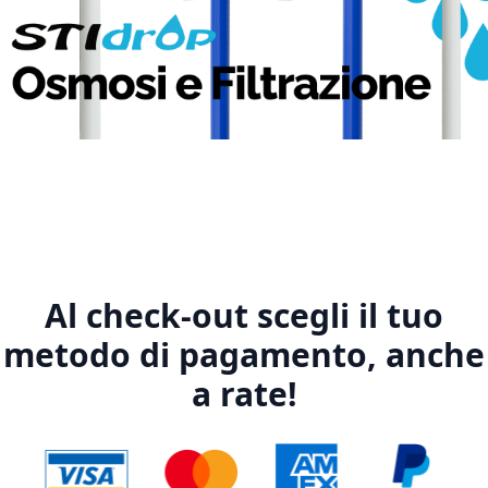
1
2
3
4
5
Al check-out scegli il tuo
metodo di pagamento, anche
a rate!