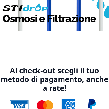
1
2
3
4
5
Al check-out scegli il tuo
metodo di pagamento, anche
a rate!