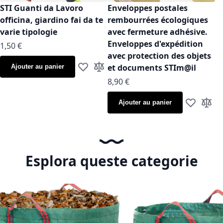
STI Guanti da Lavoro
Enveloppes postales
officina, giardino fai da te
rembourrées écologiques
varie tipologie
avec fermeture adhésive.
Enveloppes d'expédition
À partir de
1,50 €
avec protection des objets
et documents STIm@il
Ajouter au panier
Ajouter à ma liste d’envie
Ajouter au comparateur
À partir de
8,90 €
Ajouter au panier
Ajouter à m
Ajoute
Esplora queste categorie