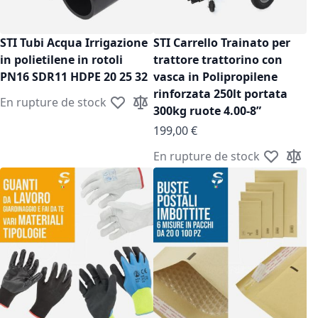
STI Tubi Acqua Irrigazione
STI Carrello Trainato per
in polietilene in rotoli
trattore trattorino con
PN16 SDR11 HDPE 20 25 32
vasca in Polipropilene
rinforzata 250lt portata
En rupture de stock
Ajouter à ma liste d’envie
Ajouter au comparateur
300kg ruote 4.00-8”
199,00 €
En rupture de stock
Ajouter à m
Ajoute