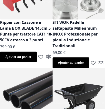
Ripper con Cassone e
STI WOK Padelle
Lama BOX BLADE 145cm 5
saltapasta Millennium
Punte per trattore CAT1 18-
INOX Professionale per
50CV attacco a 3 punti
piani a Induzione e
Tradizionali
799,00 €
À partir de
69,00 €
Ajouter au panier
Ajouter à ma liste d’envie
Ajouter au comparateur
Ajouter au panier
Ajouter à m
Ajoute