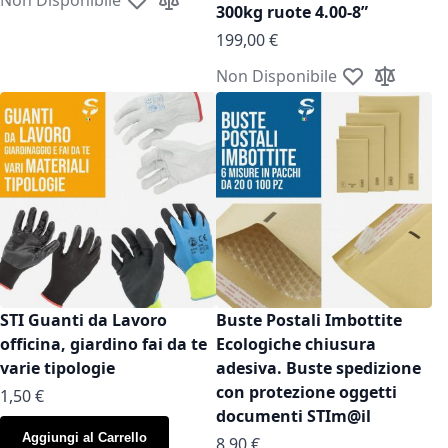
Aggiungi alla lista desideri
Aggiungi al confronto
300kg ruote 4.00-8”
199,00 €
Non Disponibile
Aggiungi alla l
Aggiungi a
STI Guanti da Lavoro
Buste Postali Imbottite
officina, giardino fai da te
Ecologiche chiusura
varie tipologie
adesiva. Buste spedizione
con protezione oggetti
As low as
1,50 €
documenti STIm@il
Aggiungi al Carrello
As low as
8,90 €