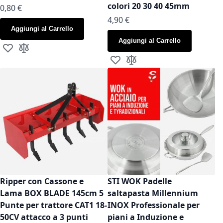
colori 20 30 40 45mm
As low as
0,80 €
As low as
4,90 €
Aggiungi al Carrello
Aggiungi al Carrello
Aggiungi alla lista desideri
Aggiungi al confronto
Aggiungi alla lista desideri
Aggiungi al confronto
Ripper con Cassone e
STI WOK Padelle
Lama BOX BLADE 145cm 5
saltapasta Millennium
Punte per trattore CAT1 18-
INOX Professionale per
50CV attacco a 3 punti
piani a Induzione e