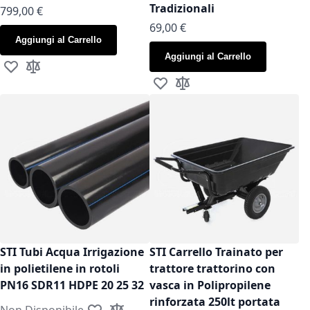
Tradizionali
799,00 €
As low as
69,00 €
Aggiungi al Carrello
Aggiungi al Carrello
Aggiungi alla lista desideri
Aggiungi al confronto
Aggiungi alla lista desideri
Aggiungi al confronto
STI Tubi Acqua Irrigazione
STI Carrello Trainato per
in polietilene in rotoli
trattore trattorino con
PN16 SDR11 HDPE 20 25 32
vasca in Polipropilene
rinforzata 250lt portata
Non Disponibile