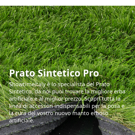
Prato Sintetico Pro
Showtimeitaly è lo specialista del Prato
Sintetico, da noi puoi trovare la migliore erba
artificiale e al miglior prezzo. Scopri tutta la
linea di accessori indispensabili per la posa e
la cura del vostro nuovo manto erboso
artificiale.