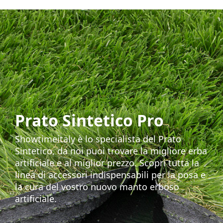
Prato Sintetico Pro
Showtimeitaly è lo specialista del Prato
Sintetico, da noi puoi trovare la migliore erba
artificiale e al miglior prezzo. Scopri tutta la
linea di accessori indispensabili per la posa e
la cura del vostro nuovo manto erboso
artificiale.