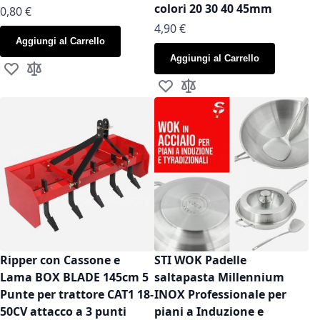
colori 20 30 40 45mm
As low as
0,80 €
As low as
4,90 €
Aggiungi al Carrello
Aggiungi al Carrello
Aggiungi alla lista desideri
Aggiungi al confronto
Aggiungi alla lista desideri
Aggiungi al confronto
Ripper con Cassone e
STI WOK Padelle
Lama BOX BLADE 145cm 5
saltapasta Millennium
Punte per trattore CAT1 18-
INOX Professionale per
50CV attacco a 3 punti
piani a Induzione e