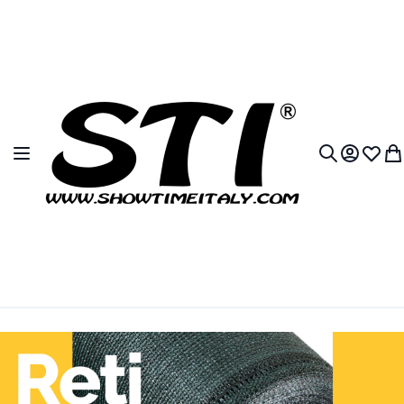
Salta al contenuto
Toggle Nav
My Accou
Lista 
Car
Search