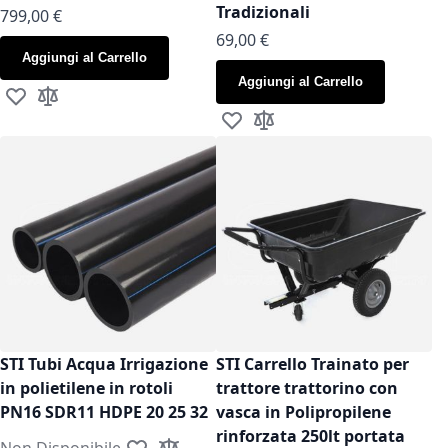
Tradizionali
799,00 €
As low as
69,00 €
Aggiungi al Carrello
Aggiungi al Carrello
Aggiungi alla lista desideri
Aggiungi al confronto
Aggiungi alla lista desideri
Aggiungi al confronto
STI Tubi Acqua Irrigazione
STI Carrello Trainato per
in polietilene in rotoli
trattore trattorino con
PN16 SDR11 HDPE 20 25 32
vasca in Polipropilene
rinforzata 250lt portata
Non Disponibile