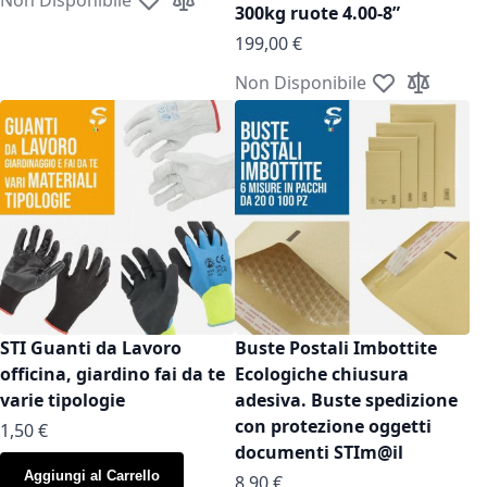
Aggiungi alla lista desideri
Aggiungi al confronto
300kg ruote 4.00-8”
199,00 €
Non Disponibile
Aggiungi alla l
Aggiungi a
STI Guanti da Lavoro
Buste Postali Imbottite
officina, giardino fai da te
Ecologiche chiusura
varie tipologie
adesiva. Buste spedizione
con protezione oggetti
As low as
1,50 €
documenti STIm@il
Aggiungi al Carrello
As low as
8,90 €