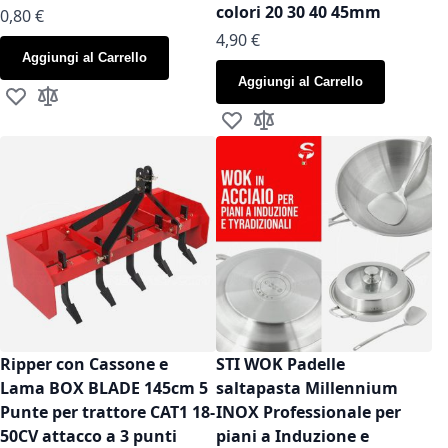
colori 20 30 40 45mm
As low as
0,80 €
As low as
4,90 €
Aggiungi al Carrello
Aggiungi al Carrello
Aggiungi alla lista desideri
Aggiungi al confronto
Aggiungi alla lista desideri
Aggiungi al confronto
Ripper con Cassone e
STI WOK Padelle
Lama BOX BLADE 145cm 5
saltapasta Millennium
Punte per trattore CAT1 18-
INOX Professionale per
50CV attacco a 3 punti
piani a Induzione e