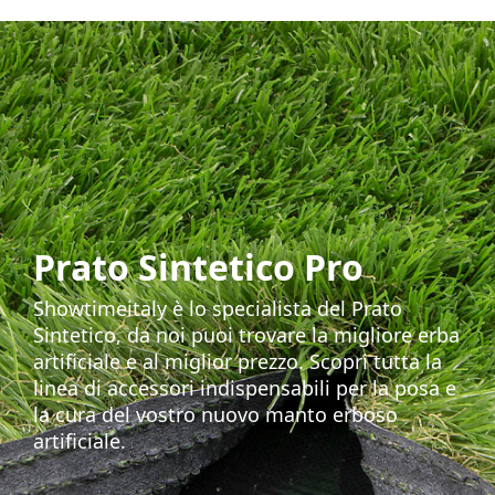
Prato Sintetico Pro
Showtimeitaly è lo specialista del Prato
Sintetico, da noi puoi trovare la migliore erba
artificiale e al miglior prezzo. Scopri tutta la
linea di accessori indispensabili per la posa e
la cura del vostro nuovo manto erboso
artificiale.