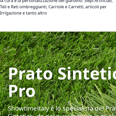
la cura e la personalizzazione del giardino: Siepi Artificiali,
Teli e Reti ombreggianti, Carriole e Carretti, articoli per
Irrigazione e tanto altro
Prato Sinteti
Pro
Showtimeitaly è lo specialista del Pra