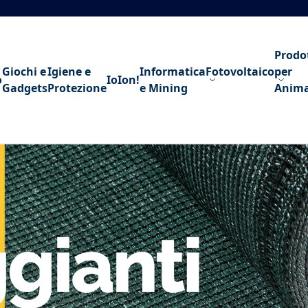
Prodo
Giochi e
Igiene e
Informatica
Fotovoltaico
per
o
IoIon!
Gadgets
Protezione
e Mining
Anima