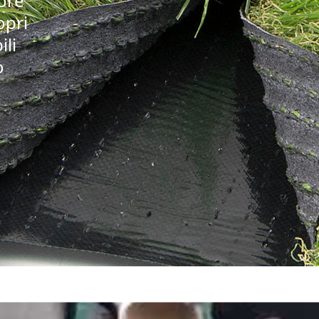
iore
opri
ili
o