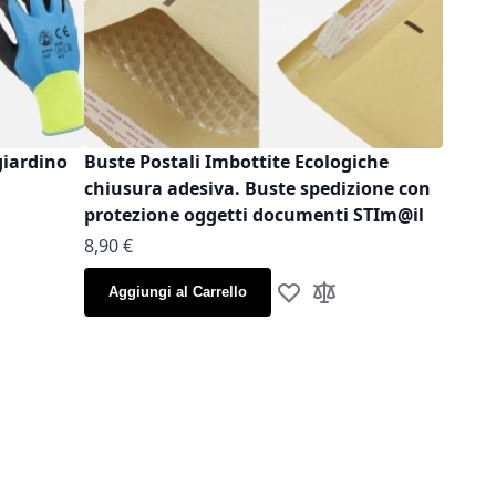
giardino
Buste Postali Imbottite Ecologiche
chiusura adesiva. Buste spedizione con
protezione oggetti documenti STIm@il
As low as
8,90 €
la lista desideri
gi al confronto
Aggiungi al Carrello
Aggiungi alla lista desideri
Aggiungi al confronto