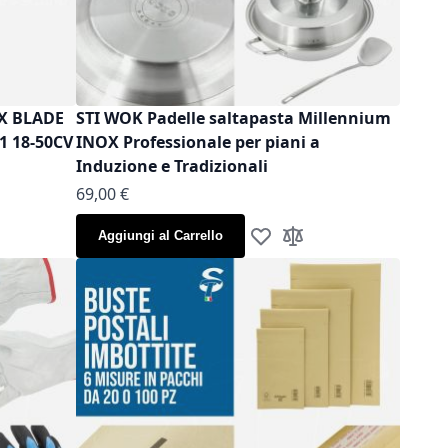
OX BLADE
STI WOK Padelle saltapasta Millennium
1 18-50CV
INOX Professionale per piani a
Induzione e Tradizionali
As low as
69,00 €
Aggiungi al Carrello
la lista desideri
gi al confronto
Aggiungi alla lista desideri
Aggiungi al confronto