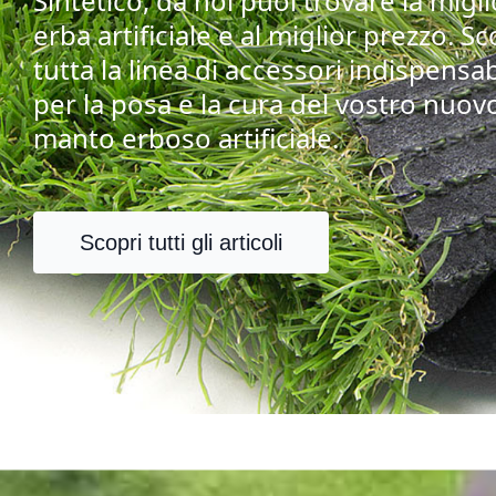
Sintetico, da noi puoi trovare la migl
erba artificiale e al miglior prezzo. Sc
tutta la linea di accessori indispensab
per la posa e la cura del vostro nuov
manto erboso artificiale.
Scopri tutti gli articoli