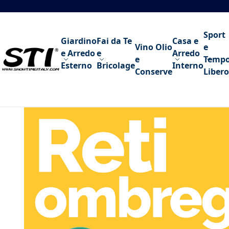
Salta al contenuto
Sport
Giardino
Fai da Te
Casa e
Vino Olio
e
e Arredo
e
Arredo
e
Temp
Esterno
Bricolage
Interno
Conserve
Libero