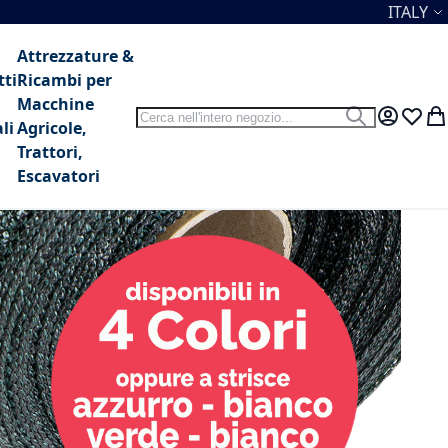
Lingua
ITALY
Attrezzature &
tti
Ricambi per
Macchine
Search
Search
My Accou
Lista 
Car
li
Agricole,
Trattori,
Escavatori