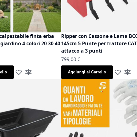
calpestabile finta erba
Ripper con Cassone e Lama B
iardino 4 colori 20 30 40
145cm 5 Punte per trattore CAT
attacco a 3 punti
799,00 €
ello
Aggiungi al Carrello
Aggiungi alla lista desideri
Aggiungi al confronto
Aggiungi al
Aggiun