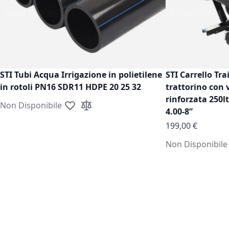
STI Tubi Acqua Irrigazione in polietilene
STI Carrello Tra
in rotoli PN16 SDR11 HDPE 20 25 32
trattorino con 
rinforzata 250l
Non Disponibile
Aggiungi alla lista desideri
Aggiungi al confronto
4.00-8”
199,00 €
Non Disponibile