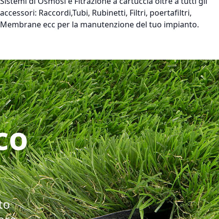
Sistemi di Osmosi e Fitrazione a cartuccia oltre a tutti gli
accessori: Raccordi,Tubi, Rubinetti, Filtri, poertafiltri,
Membrane ecc per la manutenzione del tuo impianto.
co
to