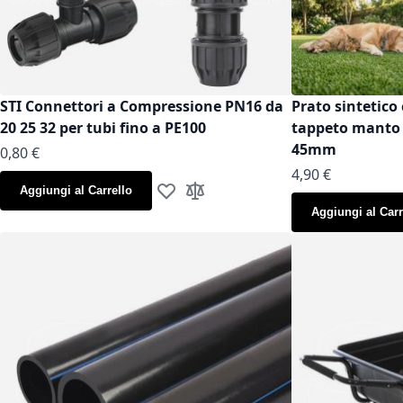
STI Connettori a Compressione PN16 da
Prato sintetico 
20 25 32 per tubi fino a PE100
tappeto manto g
45mm
As low as
0,80 €
As low as
4,90 €
Aggiungi al Carrello
Aggiungi alla lista desideri
Aggiungi al confronto
Aggiungi al Carr