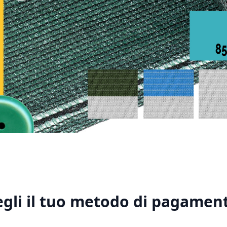
1
2
3
4
5
egli il tuo metodo di pagament