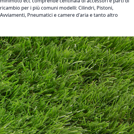
minimoto ecc comprende centinaia di accessori e parti di
ricambio per i più comuni modelli: Cilindri, Pistoni,
Avviamenti, Pneumatici e camere d'aria e tanto altro