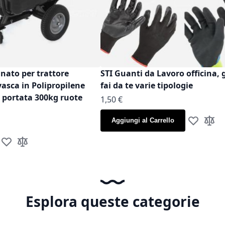
inato per trattore
STI Guanti da Lavoro officina, 
vasca in Polipropilene
fai da te varie tipologie
t portata 300kg ruote
As low as
1,50 €
Aggiungi al Carrello
Aggiungi al
Aggiun
Aggiungi alla lista desideri
Aggiungi al confronto
Esplora queste categorie