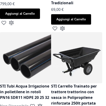
Tradizionali
799,00 €
As low as
69,00 €
Aggiungi al Carrello
Aggiungi al Carrello
Aggiungi alla lista desideri
Aggiungi al confronto
Aggiungi alla lista desideri
Aggiungi al confronto
STI Tubi Acqua Irrigazione
STI Carrello Trainato per
in polietilene in rotoli
trattore trattorino con
PN16 SDR11 HDPE 20 25 32
vasca in Polipropilene
rinforzata 250lt portata
Non Disponibile