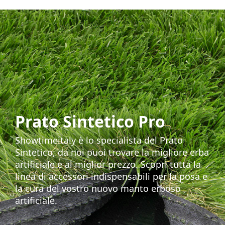
Prato Sintetico Pro
Showtimeitaly è lo specialista del Prato
Sintetico, da noi puoi trovare la migliore erba
artificiale e al miglior prezzo. Scopri tutta la
linea di accessori indispensabili per la posa e
la cura del vostro nuovo manto erboso
artificiale.