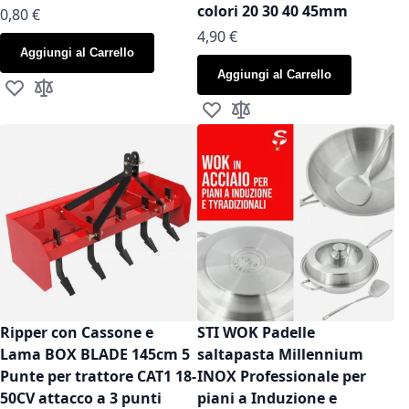
colori 20 30 40 45mm
As low as
0,80 €
As low as
4,90 €
Aggiungi al Carrello
Aggiungi al Carrello
Aggiungi alla lista desideri
Aggiungi al confronto
Aggiungi alla lista desideri
Aggiungi al confronto
Ripper con Cassone e
STI WOK Padelle
Lama BOX BLADE 145cm 5
saltapasta Millennium
Punte per trattore CAT1 18-
INOX Professionale per
50CV attacco a 3 punti
piani a Induzione e