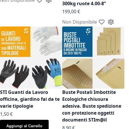
Aggiungi alla lista desideri
Aggiungi al confronto
300kg ruote 4.00-8”
199,00 €
Non Disponibile
Aggiungi alla l
Aggiungi a
STI Guanti da Lavoro
Buste Postali Imbottite
officina, giardino fai da te
Ecologiche chiusura
varie tipologie
adesiva. Buste spedizione
con protezione oggetti
As low as
1,50 €
documenti STIm@il
Aggiungi al Carrello
As low as
8,90 €