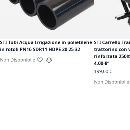
STI Tubi Acqua Irrigazione in polietilene
STI Carrello Tra
in rotoli PN16 SDR11 HDPE 20 25 32
trattorino con 
rinforzata 250l
Non Disponibile
Aggiungi alla lista desideri
Aggiungi al confronto
4.00-8”
199,00 €
Non Disponibile