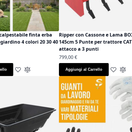
calpestabile finta erba
Ripper con Cassone e Lama B
iardino 4 colori 20 30 40
145cm 5 Punte per trattore CAT
attacco a 3 punti
799,00 €
ello
Aggiungi al Carrello
Aggiungi alla lista desideri
Aggiungi al confronto
Aggiungi al
Aggiun