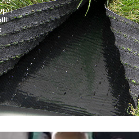
iore
opri
ili
o