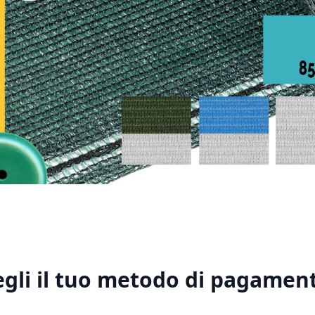
1
2
3
4
5
egli il tuo metodo di pagament