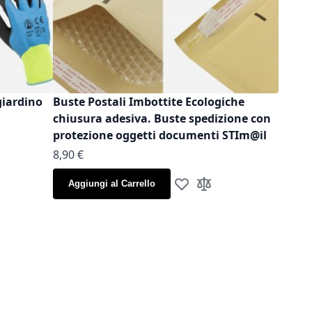
giardino
Buste Postali Imbottite Ecologiche
chiusura adesiva. Buste spedizione con
protezione oggetti documenti STIm@il
As low as
8,90 €
la lista desideri
gi al confronto
Aggiungi al Carrello
Aggiungi alla lista desideri
Aggiungi al confronto