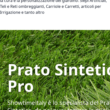
la cura e la personalizzazione del giardino: Siepi Artificiali,
Teli e Reti ombreggianti, Carriole e Carretti, articoli per
Irrigazione e tanto altro
Prato Sinteti
Pro
Showtimeitaly è lo specialista del Pra