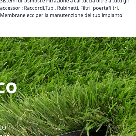
Sistemi di Osmosi e Fitrazione a cartuccia oltre a tutti gli
accessori: Raccordi,Tubi, Rubinetti, Filtri, poertafiltri,
Membrane ecc per la manutenzione del tuo impianto.
co
to