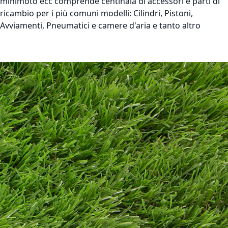
minimoto ecc comprende centinaia di accessori e parti di
ricambio per i più comuni modelli: Cilindri, Pistoni,
Avviamenti, Pneumatici e camere d'aria e tanto altro