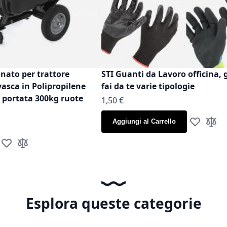
inato per trattore
STI Guanti da Lavoro officina, 
vasca in Polipropilene
fai da te varie tipologie
t portata 300kg ruote
As low as
1,50 €
Aggiungi al Carrello
Aggiungi al
Aggiun
Aggiungi alla lista desideri
Aggiungi al confronto
Esplora queste categorie