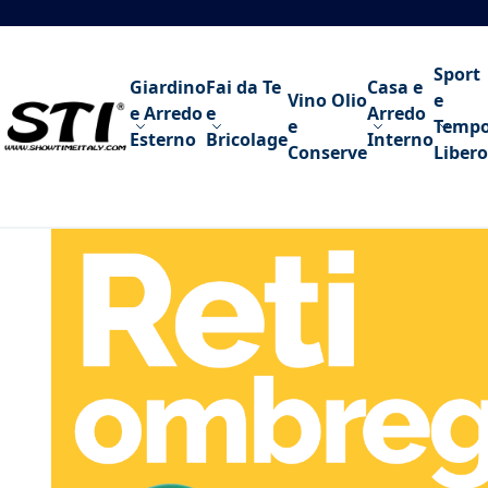
Salta al contenuto
Sport
Giardino
Fai da Te
Casa e
Vino Olio
e
e Arredo
e
Arredo
e
Temp
Esterno
Bricolage
Interno
Conserve
Libero