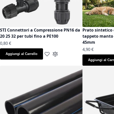
STI Connettori a Compressione PN16 da
Prato sintetico 
20 25 32 per tubi fino a PE100
tappeto manto g
45mm
As low as
0,80 €
As low as
4,90 €
Aggiungi al Carrello
Aggiungi alla lista desideri
Aggiungi al confronto
Aggiungi al Carr