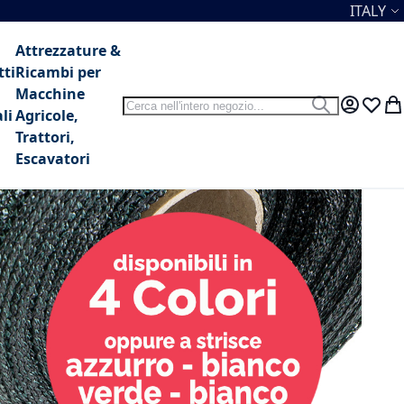
Lingua
ITALY
Attrezzature &
tti
Ricambi per
Macchine
Search
Search
My Accou
Lista 
Car
li
Agricole,
Trattori,
Escavatori