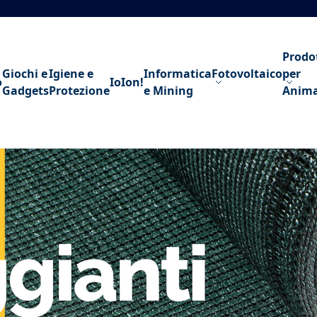
Prodo
Giochi e
Igiene e
Informatica
Fotovoltaico
per
o
IoIon!
Gadgets
Protezione
e Mining
Anima