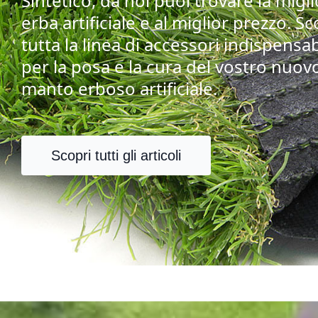
Sintetico, da noi puoi trovare la migl
erba artificiale e al miglior prezzo. Sc
tutta la linea di accessori indispensab
per la posa e la cura del vostro nuov
manto erboso artificiale.
Scopri tutti gli articoli