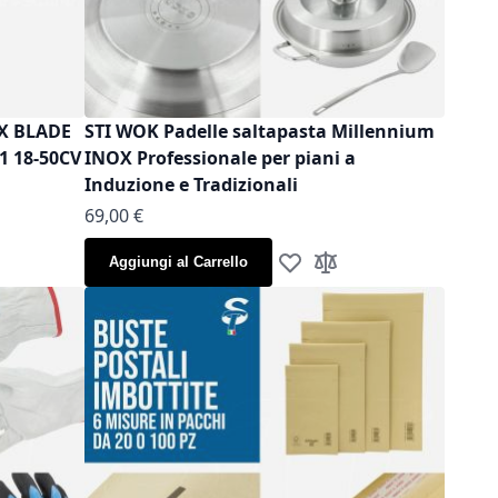
OX BLADE
STI WOK Padelle saltapasta Millennium
1 18-50CV
INOX Professionale per piani a
Induzione e Tradizionali
As low as
69,00 €
Aggiungi al Carrello
la lista desideri
gi al confronto
Aggiungi alla lista desideri
Aggiungi al confronto