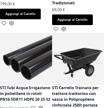
Tradizionali
799,00 €
As low as
69,00 €
Aggiungi al Carrello
Aggiungi al Carrello
Aggiungi alla lista desideri
Aggiungi al confronto
Aggiungi alla lista desideri
Aggiungi al confronto
STI Tubi Acqua Irrigazione
STI Carrello Trainato per
in polietilene in rotoli
trattore trattorino con
PN16 SDR11 HDPE 20 25 32
vasca in Polipropilene
rinforzata 250lt portata
Non Disponibile