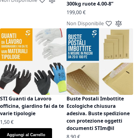
Aggiungi alla lista desideri
Aggiungi al confronto
300kg ruote 4.00-8”
199,00 €
Non Disponibile
Aggiungi alla l
Aggiungi a
STI Guanti da Lavoro
Buste Postali Imbottite
officina, giardino fai da te
Ecologiche chiusura
varie tipologie
adesiva. Buste spedizione
con protezione oggetti
As low as
1,50 €
documenti STIm@il
Aggiungi al Carrello
As low as
8,90 €