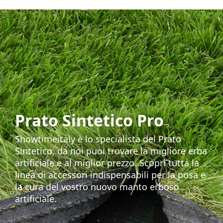
Prato Sintetico Pro
Showtimeitaly è lo specialista del Prato
Sintetico, da noi puoi trovare la migliore erba
artificiale e al miglior prezzo. Scopri tutta la
linea di accessori indispensabili per la posa e
la cura del vostro nuovo manto erboso
artificiale.