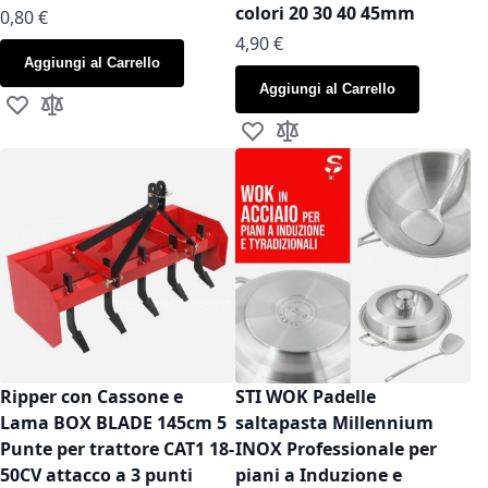
colori 20 30 40 45mm
As low as
0,80 €
As low as
4,90 €
Aggiungi al Carrello
Aggiungi al Carrello
Aggiungi alla lista desideri
Aggiungi al confronto
Aggiungi alla lista desideri
Aggiungi al confronto
Ripper con Cassone e
STI WOK Padelle
Lama BOX BLADE 145cm 5
saltapasta Millennium
Punte per trattore CAT1 18-
INOX Professionale per
50CV attacco a 3 punti
piani a Induzione e