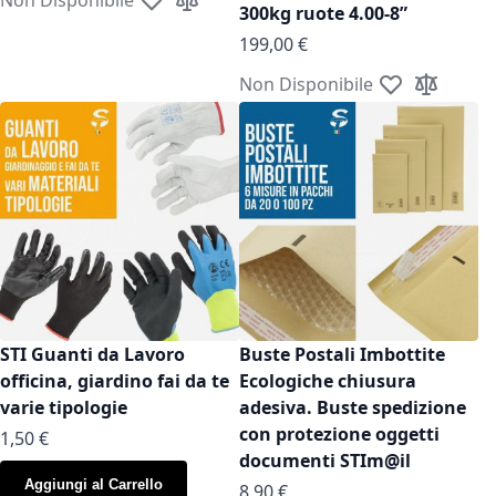
Aggiungi alla lista desideri
Aggiungi al confronto
300kg ruote 4.00-8”
199,00 €
Non Disponibile
Aggiungi alla l
Aggiungi a
STI Guanti da Lavoro
Buste Postali Imbottite
officina, giardino fai da te
Ecologiche chiusura
varie tipologie
adesiva. Buste spedizione
con protezione oggetti
As low as
1,50 €
documenti STIm@il
Aggiungi al Carrello
As low as
8,90 €