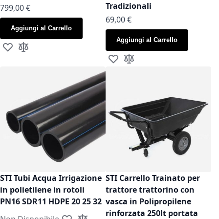
Tradizionali
799,00 €
As low as
69,00 €
Aggiungi al Carrello
Aggiungi al Carrello
Aggiungi alla lista desideri
Aggiungi al confronto
Aggiungi alla lista desideri
Aggiungi al confronto
STI Tubi Acqua Irrigazione
STI Carrello Trainato per
in polietilene in rotoli
trattore trattorino con
PN16 SDR11 HDPE 20 25 32
vasca in Polipropilene
rinforzata 250lt portata
Non Disponibile