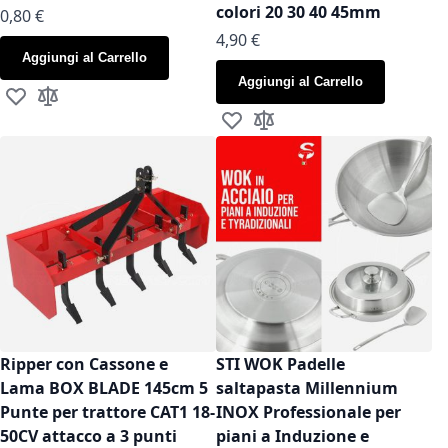
colori 20 30 40 45mm
As low as
0,80 €
As low as
4,90 €
Aggiungi al Carrello
Aggiungi al Carrello
Aggiungi alla lista desideri
Aggiungi al confronto
Aggiungi alla lista desideri
Aggiungi al confronto
Ripper con Cassone e
STI WOK Padelle
Lama BOX BLADE 145cm 5
saltapasta Millennium
Punte per trattore CAT1 18-
INOX Professionale per
50CV attacco a 3 punti
piani a Induzione e