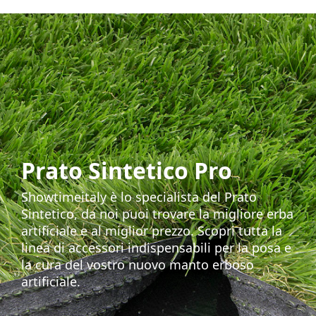
Prato Sintetico Pro
Showtimeitaly è lo specialista del Prato
Sintetico, da noi puoi trovare la migliore erba
artificiale e al miglior prezzo. Scopri tutta la
linea di accessori indispensabili per la posa e
la cura del vostro nuovo manto erboso
artificiale.