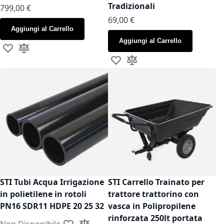
Tradizionali
799,00 €
As low as
69,00 €
Aggiungi al Carrello
Aggiungi al Carrello
Aggiungi alla lista desideri
Aggiungi al confronto
Aggiungi alla lista desideri
Aggiungi al confronto
STI Tubi Acqua Irrigazione
STI Carrello Trainato per
in polietilene in rotoli
trattore trattorino con
PN16 SDR11 HDPE 20 25 32
vasca in Polipropilene
rinforzata 250lt portata
Non Disponibile