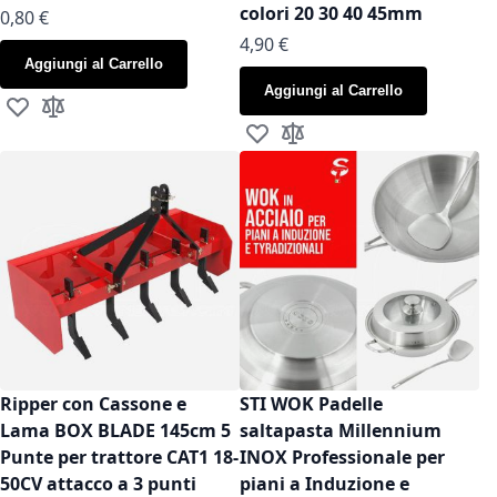
colori 20 30 40 45mm
As low as
0,80 €
As low as
4,90 €
Aggiungi al Carrello
Aggiungi al Carrello
Aggiungi alla lista desideri
Aggiungi al confronto
Aggiungi alla lista desideri
Aggiungi al confronto
Ripper con Cassone e
STI WOK Padelle
Lama BOX BLADE 145cm 5
saltapasta Millennium
Punte per trattore CAT1 18-
INOX Professionale per
50CV attacco a 3 punti
piani a Induzione e