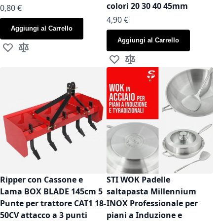
colori 20 30 40 45mm
As low as
0,80 €
As low as
4,90 €
Aggiungi al Carrello
Aggiungi al Carrello
Aggiungi alla lista desideri
Aggiungi al confronto
Aggiungi alla lista desideri
Aggiungi al confronto
Ripper con Cassone e
STI WOK Padelle
Lama BOX BLADE 145cm 5
saltapasta Millennium
Punte per trattore CAT1 18-
INOX Professionale per
50CV attacco a 3 punti
piani a Induzione e