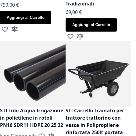
Tradizionali
799,00 €
As low as
69,00 €
Aggiungi al Carrello
Aggiungi al Carrello
Aggiungi alla lista desideri
Aggiungi al confronto
Aggiungi alla lista desideri
Aggiungi al confronto
STI Tubi Acqua Irrigazione
STI Carrello Trainato per
in polietilene in rotoli
trattore trattorino con
PN16 SDR11 HDPE 20 25 32
vasca in Polipropilene
rinforzata 250lt portata
Non Disponibile