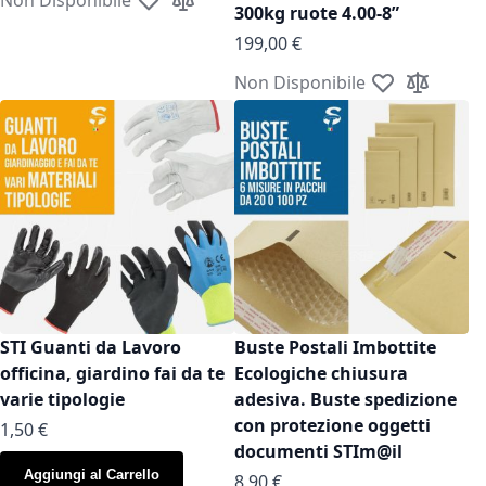
Aggiungi alla lista desideri
Aggiungi al confronto
300kg ruote 4.00-8”
199,00 €
Non Disponibile
Aggiungi alla l
Aggiungi a
STI Guanti da Lavoro
Buste Postali Imbottite
officina, giardino fai da te
Ecologiche chiusura
varie tipologie
adesiva. Buste spedizione
con protezione oggetti
As low as
1,50 €
documenti STIm@il
Aggiungi al Carrello
As low as
8,90 €