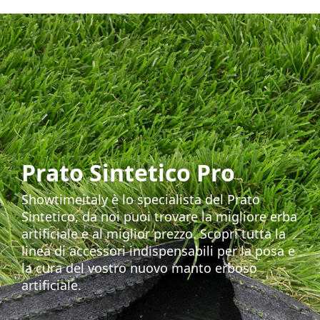
Prato Sintetico Pro
Showtimeitaly è lo specialista del Prato
Sintetico, da noi puoi trovare la migliore erba
artificiale e al miglior prezzo. Scopri tutta la
linea di accessori indispensabili per la posa e
la cura del vostro nuovo manto erboso
artificiale.