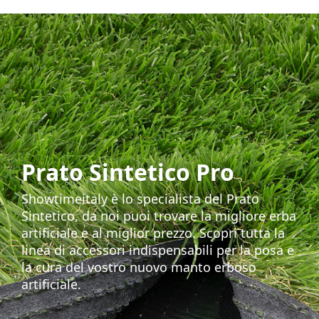
Prato Sintetico Pro
Showtimeitaly è lo specialista del Prato
Sintetico, da noi puoi trovare la migliore erba
artificiale e al miglior prezzo. Scopri tutta la
linea di accessori indispensabili per la posa e
la cura del vostro nuovo manto erboso
artificiale.