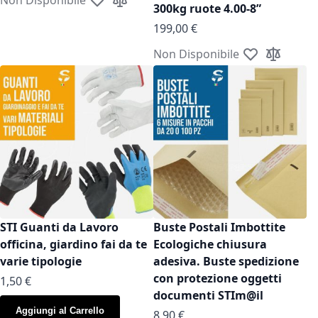
Aggiungi alla lista desideri
Aggiungi al confronto
300kg ruote 4.00-8”
199,00 €
Non Disponibile
Aggiungi alla l
Aggiungi a
STI Guanti da Lavoro
Buste Postali Imbottite
officina, giardino fai da te
Ecologiche chiusura
varie tipologie
adesiva. Buste spedizione
con protezione oggetti
As low as
1,50 €
documenti STIm@il
Aggiungi al Carrello
As low as
8,90 €