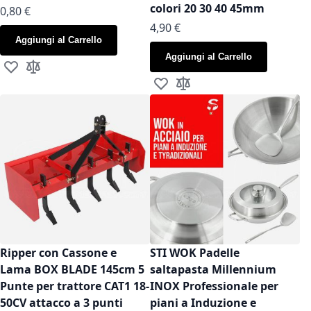
colori 20 30 40 45mm
As low as
0,80 €
As low as
4,90 €
Aggiungi al Carrello
Aggiungi al Carrello
Aggiungi alla lista desideri
Aggiungi al confronto
Aggiungi alla lista desideri
Aggiungi al confronto
Ripper con Cassone e
STI WOK Padelle
Lama BOX BLADE 145cm 5
saltapasta Millennium
Punte per trattore CAT1 18-
INOX Professionale per
50CV attacco a 3 punti
piani a Induzione e