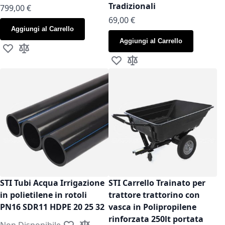
Tradizionali
799,00 €
As low as
69,00 €
Aggiungi al Carrello
Aggiungi al Carrello
Aggiungi alla lista desideri
Aggiungi al confronto
Aggiungi alla lista desideri
Aggiungi al confronto
STI Tubi Acqua Irrigazione
STI Carrello Trainato per
in polietilene in rotoli
trattore trattorino con
PN16 SDR11 HDPE 20 25 32
vasca in Polipropilene
rinforzata 250lt portata
Non Disponibile