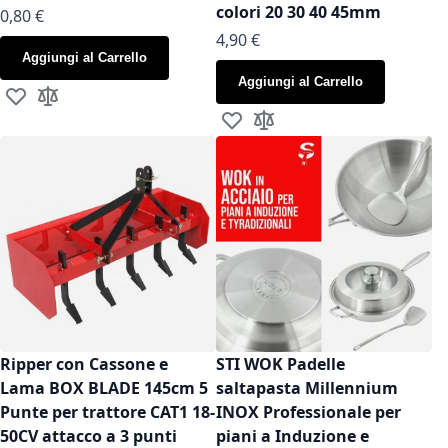
colori 20 30 40 45mm
As low as
0,80 €
As low as
4,90 €
Aggiungi al Carrello
Aggiungi al Carrello
Aggiungi alla lista desideri
Aggiungi al confronto
Aggiungi alla lista desideri
Aggiungi al confronto
Ripper con Cassone e
STI WOK Padelle
Lama BOX BLADE 145cm 5
saltapasta Millennium
Punte per trattore CAT1 18-
INOX Professionale per
50CV attacco a 3 punti
piani a Induzione e