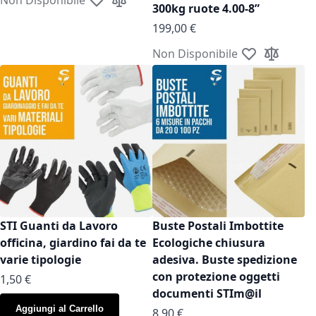
Aggiungi alla lista desideri
Aggiungi al confronto
300kg ruote 4.00-8”
199,00 €
Non Disponibile
Aggiungi alla l
Aggiungi a
STI Guanti da Lavoro
Buste Postali Imbottite
officina, giardino fai da te
Ecologiche chiusura
varie tipologie
adesiva. Buste spedizione
con protezione oggetti
As low as
1,50 €
documenti STIm@il
Aggiungi al Carrello
As low as
8,90 €