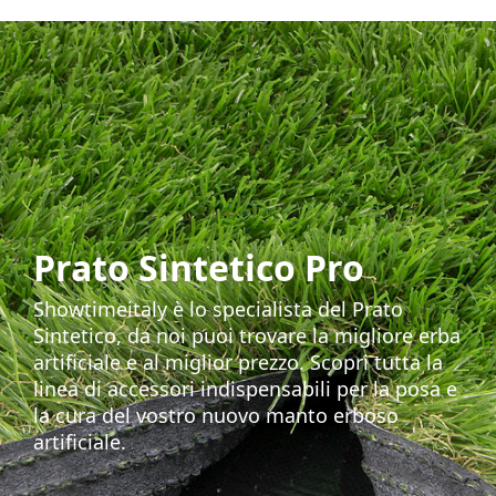
Prato Sintetico Pro
Showtimeitaly è lo specialista del Prato
Sintetico, da noi puoi trovare la migliore erba
artificiale e al miglior prezzo. Scopri tutta la
linea di accessori indispensabili per la posa e
la cura del vostro nuovo manto erboso
artificiale.