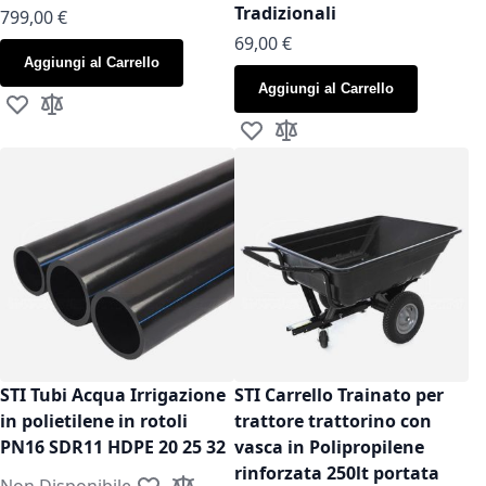
Tradizionali
799,00 €
As low as
69,00 €
Aggiungi al Carrello
Aggiungi al Carrello
Aggiungi alla lista desideri
Aggiungi al confronto
Aggiungi alla lista desideri
Aggiungi al confronto
STI Tubi Acqua Irrigazione
STI Carrello Trainato per
in polietilene in rotoli
trattore trattorino con
PN16 SDR11 HDPE 20 25 32
vasca in Polipropilene
rinforzata 250lt portata
Non Disponibile