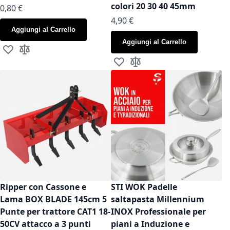
colori 20 30 40 45mm
As low as
0,80 €
As low as
4,90 €
Aggiungi al Carrello
Aggiungi al Carrello
Aggiungi alla lista desideri
Aggiungi al confronto
Aggiungi alla lista desideri
Aggiungi al confronto
Ripper con Cassone e
STI WOK Padelle
Lama BOX BLADE 145cm 5
saltapasta Millennium
Punte per trattore CAT1 18-
INOX Professionale per
50CV attacco a 3 punti
piani a Induzione e