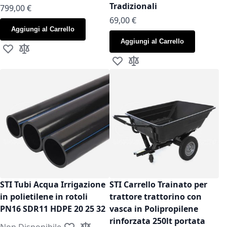
Tradizionali
799,00 €
As low as
69,00 €
Aggiungi al Carrello
Aggiungi al Carrello
Aggiungi alla lista desideri
Aggiungi al confronto
Aggiungi alla lista desideri
Aggiungi al confronto
STI Tubi Acqua Irrigazione
STI Carrello Trainato per
in polietilene in rotoli
trattore trattorino con
PN16 SDR11 HDPE 20 25 32
vasca in Polipropilene
rinforzata 250lt portata
Non Disponibile