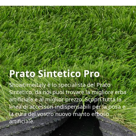
Prato Sintetico Pro
Showtimeitaly è lo specialista del Prato
Sintetico, da noi puoi trovare la migliore erba
artificiale e al miglior prezzo. Scopri tutta la
linea di accessori indispensabili per la posa e
la cura del vostro nuovo manto erboso
artificiale.