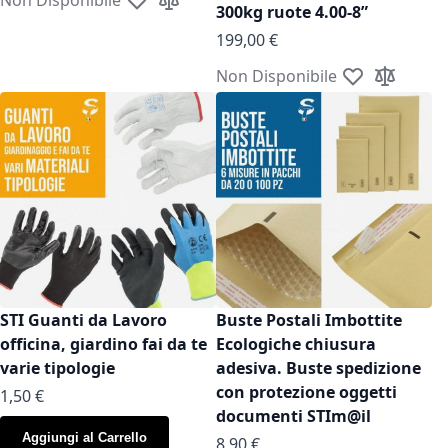
Aggiungi alla lista desideri
Aggiungi al confronto
300kg ruote 4.00-8”
199,00 €
Non Disponibile
Aggiungi alla l
Aggiungi a
STI Guanti da Lavoro
Buste Postali Imbottite
officina, giardino fai da te
Ecologiche chiusura
varie tipologie
adesiva. Buste spedizione
con protezione oggetti
As low as
1,50 €
documenti STIm@il
Aggiungi al Carrello
As low as
8,90 €