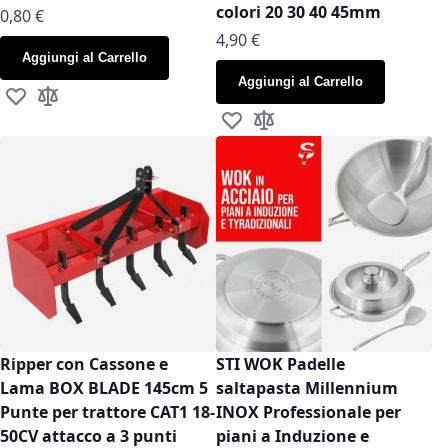
colori 20 30 40 45mm
As low as
0,80 €
As low as
4,90 €
Aggiungi al Carrello
Aggiungi al Carrello
Aggiungi alla lista desideri
Aggiungi al confronto
Aggiungi alla lista desideri
Aggiungi al confronto
Ripper con Cassone e
STI WOK Padelle
Lama BOX BLADE 145cm 5
saltapasta Millennium
Punte per trattore CAT1 18-
INOX Professionale per
50CV attacco a 3 punti
piani a Induzione e