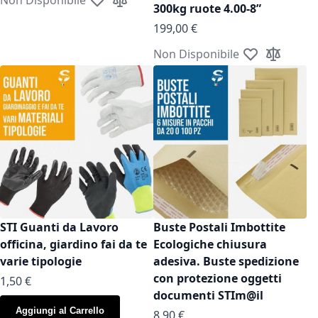
Aggiungi alla lista desideri
Aggiungi al confronto
300kg ruote 4.00-8”
199,00 €
Non Disponibile
Aggiungi alla l
Aggiungi a
STI Guanti da Lavoro
Buste Postali Imbottite
officina, giardino fai da te
Ecologiche chiusura
varie tipologie
adesiva. Buste spedizione
con protezione oggetti
As low as
1,50 €
documenti STIm@il
Aggiungi al Carrello
As low as
8,90 €