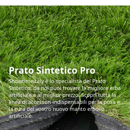
Prato Sintetico Pro
Showtimeitaly è lo specialista del Prato
Sintetico, da noi puoi trovare la migliore erba
artificiale e al miglior prezzo. Scopri tutta la
linea di accessori indispensabili per la posa e
la cura del vostro nuovo manto erboso
artificiale.