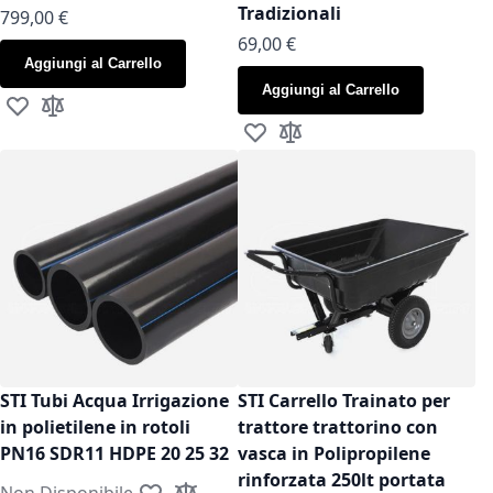
Tradizionali
799,00 €
As low as
69,00 €
Aggiungi al Carrello
Aggiungi al Carrello
Aggiungi alla lista desideri
Aggiungi al confronto
Aggiungi alla lista desideri
Aggiungi al confronto
STI Tubi Acqua Irrigazione
STI Carrello Trainato per
in polietilene in rotoli
trattore trattorino con
PN16 SDR11 HDPE 20 25 32
vasca in Polipropilene
rinforzata 250lt portata
Non Disponibile