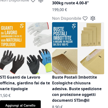
Aggiungi alla lista desideri
Aggiungi al confronto
300kg ruote 4.00-8”
199,00 €
Non Disponibile
Aggiungi alla l
Aggiungi a
STI Guanti da Lavoro
Buste Postali Imbottite
officina, giardino fai da te
Ecologiche chiusura
varie tipologie
adesiva. Buste spedizione
con protezione oggetti
As low as
1,50 €
documenti STIm@il
Aggiungi al Carrello
As low as
8,90 €