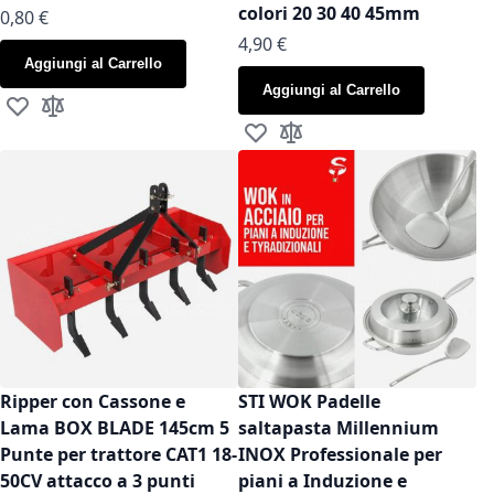
colori 20 30 40 45mm
As low as
0,80 €
As low as
4,90 €
Aggiungi al Carrello
Aggiungi al Carrello
Aggiungi alla lista desideri
Aggiungi al confronto
Aggiungi alla lista desideri
Aggiungi al confronto
Ripper con Cassone e
STI WOK Padelle
Lama BOX BLADE 145cm 5
saltapasta Millennium
Punte per trattore CAT1 18-
INOX Professionale per
50CV attacco a 3 punti
piani a Induzione e