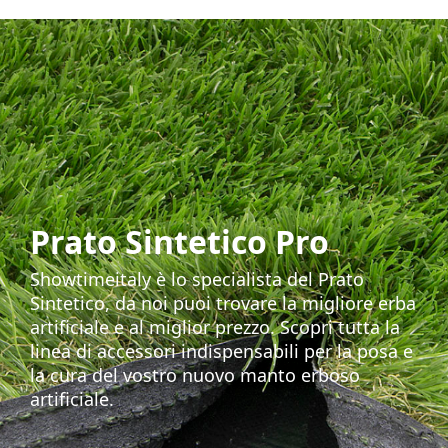
Prato Sintetico Pro
Showtimeitaly è lo specialista del Prato
Sintetico, da noi puoi trovare la migliore erba
artificiale e al miglior prezzo. Scopri tutta la
linea di accessori indispensabili per la posa e
la cura del vostro nuovo manto erboso
artificiale.