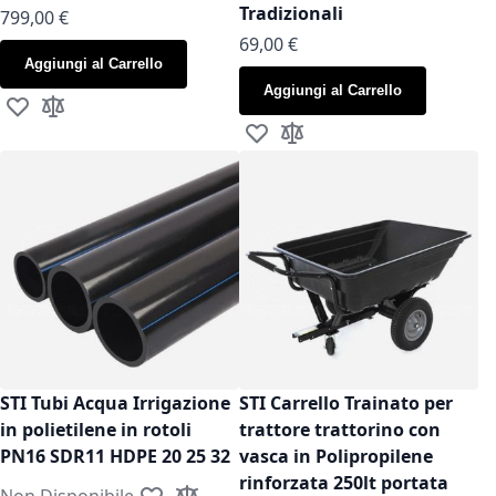
Tradizionali
799,00 €
As low as
69,00 €
Aggiungi al Carrello
Aggiungi al Carrello
Aggiungi alla lista desideri
Aggiungi al confronto
Aggiungi alla lista desideri
Aggiungi al confronto
STI Tubi Acqua Irrigazione
STI Carrello Trainato per
in polietilene in rotoli
trattore trattorino con
PN16 SDR11 HDPE 20 25 32
vasca in Polipropilene
rinforzata 250lt portata
Non Disponibile