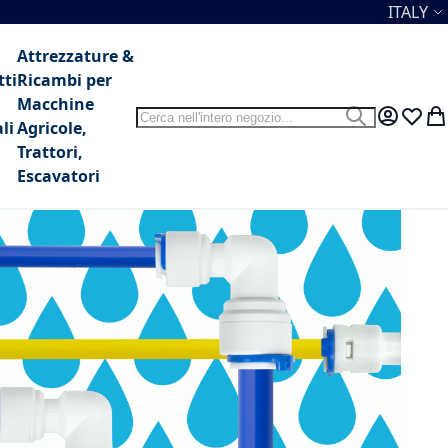
Lingua
ITALY
Attrezzature &
tti
Ricambi per
Macchine
Search
Search
My Accou
Lista 
Car
li
Agricole,
Trattori,
Escavatori