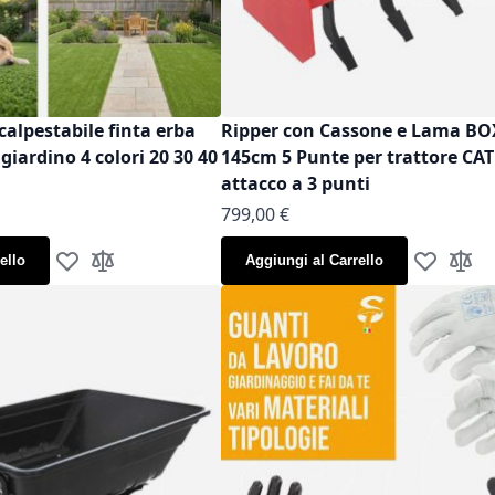
calpestabile finta erba
Ripper con Cassone e Lama B
iardino 4 colori 20 30 40
145cm 5 Punte per trattore CAT
attacco a 3 punti
799,00 €
ello
Aggiungi al Carrello
Aggiungi alla lista desideri
Aggiungi al confronto
Aggiungi al
Aggiun