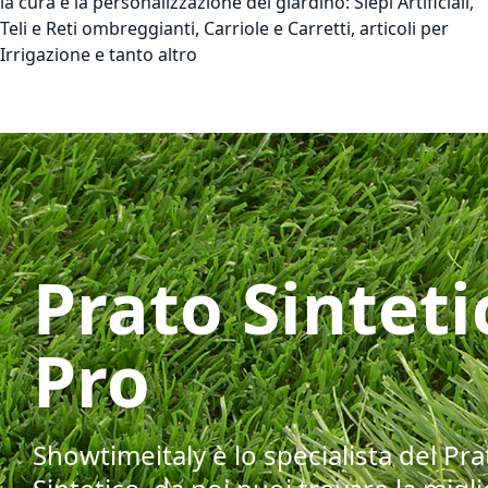
la cura e la personalizzazione del giardino: Siepi Artificiali,
Teli e Reti ombreggianti, Carriole e Carretti, articoli per
Irrigazione e tanto altro
Prato Sinteti
Pro
Showtimeitaly è lo specialista del Pra