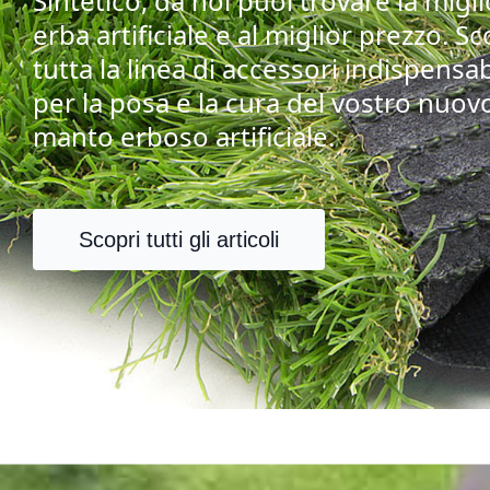
Sintetico, da noi puoi trovare la migl
erba artificiale e al miglior prezzo. Sc
tutta la linea di accessori indispensab
per la posa e la cura del vostro nuov
manto erboso artificiale.
Scopri tutti gli articoli