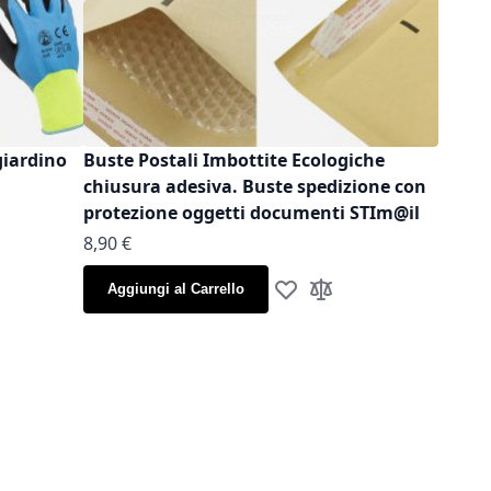
giardino
Buste Postali Imbottite Ecologiche
chiusura adesiva. Buste spedizione con
protezione oggetti documenti STIm@il
As low as
8,90 €
la lista desideri
gi al confronto
Aggiungi al Carrello
Aggiungi alla lista desideri
Aggiungi al confronto