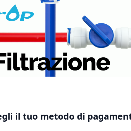
1
2
3
4
5
egli il tuo metodo di pagament