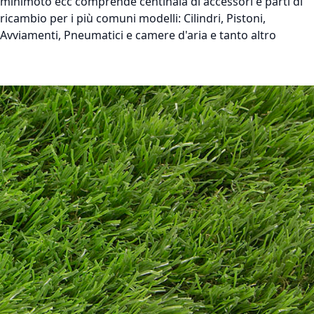
minimoto ecc comprende centinaia di accessori e parti di
ricambio per i più comuni modelli: Cilindri, Pistoni,
Avviamenti, Pneumatici e camere d'aria e tanto altro