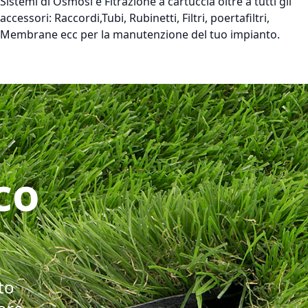
Sistemi di Osmosi e Fitrazione a cartuccia oltre a tutti gli
accessori: Raccordi,Tubi, Rubinetti, Filtri, poertafiltri,
Membrane ecc per la manutenzione del tuo impianto.
co
to