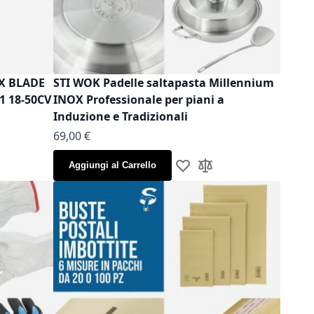
OX BLADE
STI WOK Padelle saltapasta Millennium
1 18-50CV
INOX Professionale per piani a
Induzione e Tradizionali
As low as
69,00 €
Aggiungi al Carrello
la lista desideri
gi al confronto
Aggiungi alla lista desideri
Aggiungi al confronto