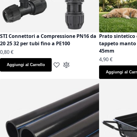
STI Connettori a Compressione PN16 da
Prato sintetico 
20 25 32 per tubi fino a PE100
tappeto manto g
45mm
As low as
0,80 €
As low as
4,90 €
Aggiungi al Carrello
Aggiungi alla lista desideri
Aggiungi al confronto
Aggiungi al Carr