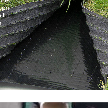
iore
opri
ili
o