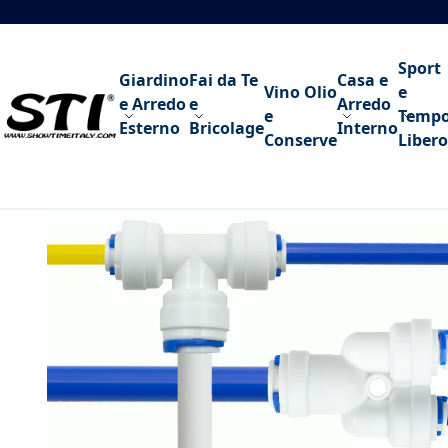
Salta al contenuto
Sport
Giardino
Fai da Te
Casa e
Vino Olio
e
e Arredo
e
Arredo
e
Temp
Esterno
Bricolage
Interno
Conserve
Libero