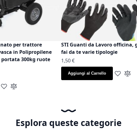
inato per trattore
STI Guanti da Lavoro officina, 
vasca in Polipropilene
fai da te varie tipologie
t portata 300kg ruote
As low as
1,50 €
Aggiungi al Carrello
Aggiungi al
Aggiun
Aggiungi alla lista desideri
Aggiungi al confronto
Esplora queste categorie