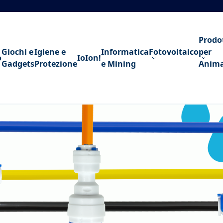
Prodo
Giochi e
Igiene e
Informatica
Fotovoltaico
per
o
IoIon!
Gadgets
Protezione
e Mining
Anima