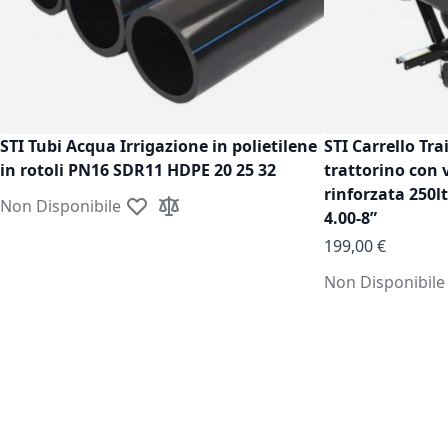
STI Tubi Acqua Irrigazione in polietilene
STI Carrello Tra
in rotoli PN16 SDR11 HDPE 20 25 32
trattorino con 
rinforzata 250l
Non Disponibile
Aggiungi alla lista desideri
Aggiungi al confronto
4.00-8”
199,00 €
Non Disponibile