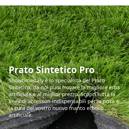
Prato Sintetico Pro
Showtimeitaly è lo specialista del Prato
Sintetico, da noi puoi trovare la migliore erba
artificiale e al miglior prezzo. Scopri tutta la
linea di accessori indispensabili per la posa e
la cura del vostro nuovo manto erboso
artificiale.