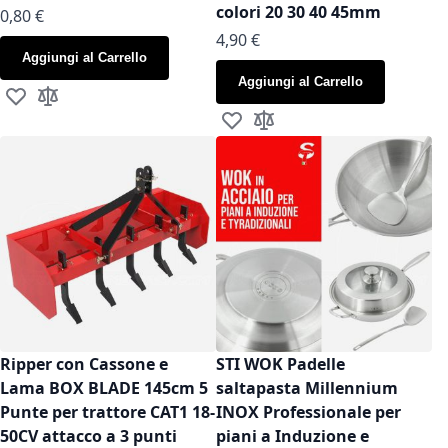
colori 20 30 40 45mm
As low as
0,80 €
As low as
4,90 €
Aggiungi al Carrello
Aggiungi al Carrello
Aggiungi alla lista desideri
Aggiungi al confronto
Aggiungi alla lista desideri
Aggiungi al confronto
Ripper con Cassone e
STI WOK Padelle
Lama BOX BLADE 145cm 5
saltapasta Millennium
Punte per trattore CAT1 18-
INOX Professionale per
50CV attacco a 3 punti
piani a Induzione e