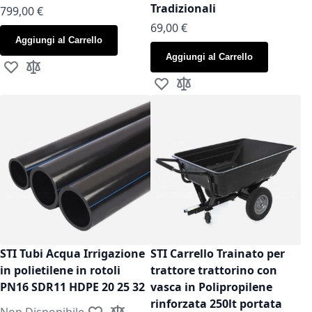
Tradizionali
799,00 €
As low as
69,00 €
Aggiungi al Carrello
Aggiungi al Carrello
Aggiungi alla lista desideri
Aggiungi al confronto
Aggiungi alla lista desideri
Aggiungi al confronto
STI Tubi Acqua Irrigazione
STI Carrello Trainato per
in polietilene in rotoli
trattore trattorino con
PN16 SDR11 HDPE 20 25 32
vasca in Polipropilene
rinforzata 250lt portata
Non Disponibile