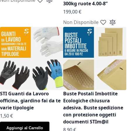
Aggiungi alla lista desideri
Aggiungi al confronto
300kg ruote 4.00-8”
199,00 €
Non Disponibile
Aggiungi alla l
Aggiungi a
STI Guanti da Lavoro
Buste Postali Imbottite
officina, giardino fai da te
Ecologiche chiusura
varie tipologie
adesiva. Buste spedizione
con protezione oggetti
As low as
1,50 €
documenti STIm@il
Aggiungi al Carrello
As low as
8,90 €