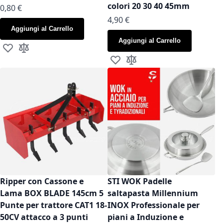
colori 20 30 40 45mm
As low as
0,80 €
As low as
4,90 €
Aggiungi al Carrello
Aggiungi al Carrello
Aggiungi alla lista desideri
Aggiungi al confronto
Aggiungi alla lista desideri
Aggiungi al confronto
Ripper con Cassone e
STI WOK Padelle
Lama BOX BLADE 145cm 5
saltapasta Millennium
Punte per trattore CAT1 18-
INOX Professionale per
50CV attacco a 3 punti
piani a Induzione e