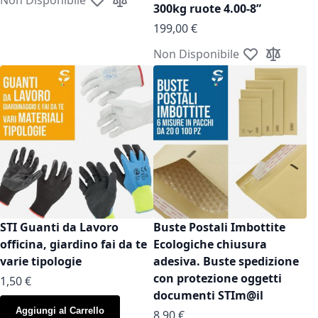
Aggiungi alla lista desideri
Aggiungi al confronto
300kg ruote 4.00-8”
199,00 €
Non Disponibile
Aggiungi alla l
Aggiungi a
STI Guanti da Lavoro
Buste Postali Imbottite
officina, giardino fai da te
Ecologiche chiusura
varie tipologie
adesiva. Buste spedizione
con protezione oggetti
As low as
1,50 €
documenti STIm@il
Aggiungi al Carrello
As low as
8,90 €