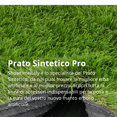
Prato Sintetico Pro
Showtimeitaly è lo specialista del Prato
Sintetico, da noi puoi trovare la migliore erba
artificiale e al miglior prezzo. Scopri tutta la
linea di accessori indispensabili per la posa e
la cura del vostro nuovo manto erboso
artificiale.