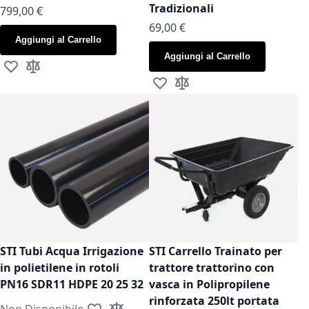
Tradizionali
799,00 €
As low as
69,00 €
Aggiungi al Carrello
Aggiungi al Carrello
Aggiungi alla lista desideri
Aggiungi al confronto
Aggiungi alla lista desideri
Aggiungi al confronto
STI Tubi Acqua Irrigazione
STI Carrello Trainato per
in polietilene in rotoli
trattore trattorino con
PN16 SDR11 HDPE 20 25 32
vasca in Polipropilene
rinforzata 250lt portata
Non Disponibile