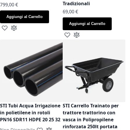
Tradizionali
799,00 €
As low as
69,00 €
Aggiungi al Carrello
Aggiungi al Carrello
Aggiungi alla lista desideri
Aggiungi al confronto
Aggiungi alla lista desideri
Aggiungi al confronto
STI Tubi Acqua Irrigazione
STI Carrello Trainato per
in polietilene in rotoli
trattore trattorino con
PN16 SDR11 HDPE 20 25 32
vasca in Polipropilene
rinforzata 250lt portata
Non Disponibile