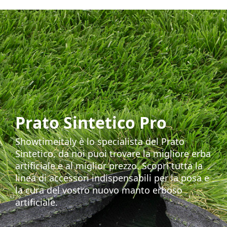
Prato Sintetico Pro
Showtimeitaly è lo specialista del Prato
Sintetico, da noi puoi trovare la migliore erba
artificiale e al miglior prezzo. Scopri tutta la
linea di accessori indispensabili per la posa e
la cura del vostro nuovo manto erboso
artificiale.