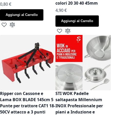
colori 20 30 40 45mm
As low as
0,80 €
As low as
4,90 €
Aggiungi al Carrello
Aggiungi al Carrello
Aggiungi alla lista desideri
Aggiungi al confronto
Aggiungi alla lista desideri
Aggiungi al confronto
Ripper con Cassone e
STI WOK Padelle
Lama BOX BLADE 145cm 5
saltapasta Millennium
Punte per trattore CAT1 18-
INOX Professionale per
50CV attacco a 3 punti
piani a Induzione e