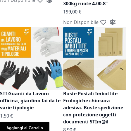
Aggiungi alla lista desideri
Aggiungi al confronto
300kg ruote 4.00-8”
199,00 €
Non Disponibile
Aggiungi alla l
Aggiungi a
STI Guanti da Lavoro
Buste Postali Imbottite
officina, giardino fai da te
Ecologiche chiusura
varie tipologie
adesiva. Buste spedizione
con protezione oggetti
As low as
1,50 €
documenti STIm@il
Aggiungi al Carrello
As low as
8,90 €