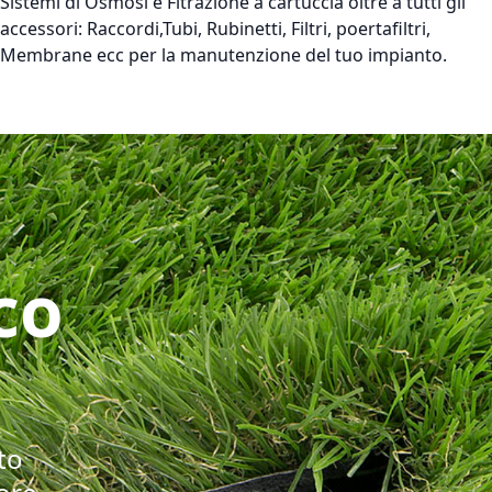
Sistemi di Osmosi e Fitrazione a cartuccia oltre a tutti gli
accessori: Raccordi,Tubi, Rubinetti, Filtri, poertafiltri,
Membrane ecc per la manutenzione del tuo impianto.
co
to