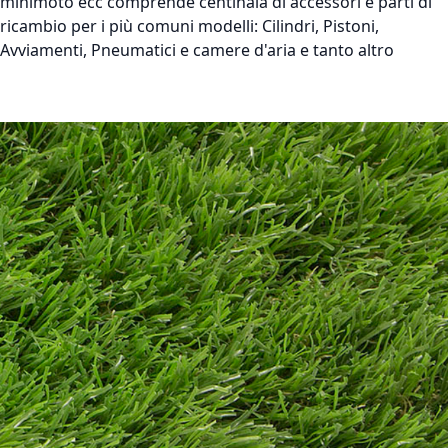
minimoto ecc comprende centinaia di accessori e parti di
ricambio per i più comuni modelli: Cilindri, Pistoni,
Avviamenti, Pneumatici e camere d'aria e tanto altro