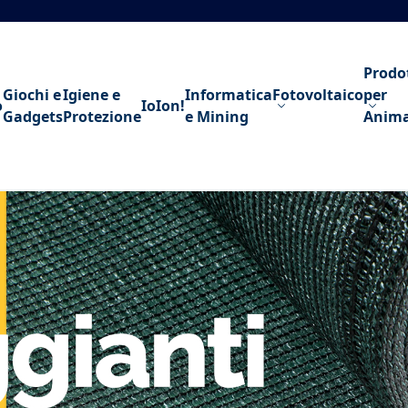
Prodo
Giochi e
Igiene e
Informatica
Fotovoltaico
per
o
IoIon!
Gadgets
Protezione
e Mining
Anima