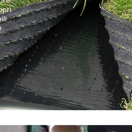
iore
opri
ili
o