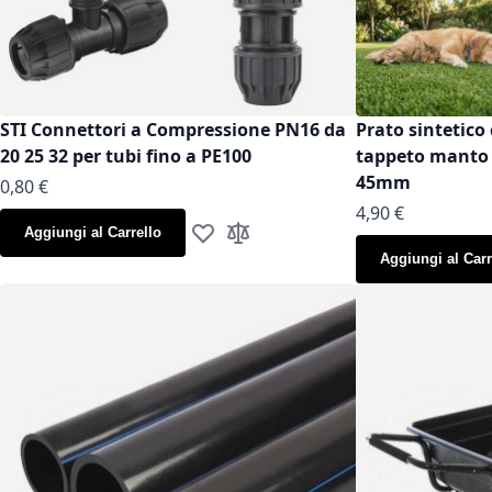
STI Connettori a Compressione PN16 da
Prato sintetico 
20 25 32 per tubi fino a PE100
tappeto manto g
45mm
As low as
0,80 €
As low as
4,90 €
Aggiungi al Carrello
Aggiungi alla lista desideri
Aggiungi al confronto
Aggiungi al Carr