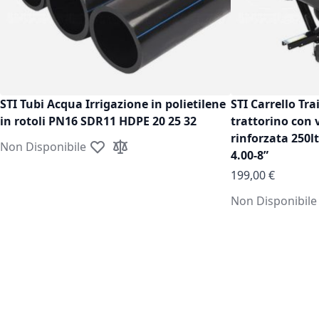
STI Tubi Acqua Irrigazione in polietilene
STI Carrello Tra
in rotoli PN16 SDR11 HDPE 20 25 32
trattorino con 
rinforzata 250l
Non Disponibile
Aggiungi alla lista desideri
Aggiungi al confronto
4.00-8”
199,00 €
Non Disponibile