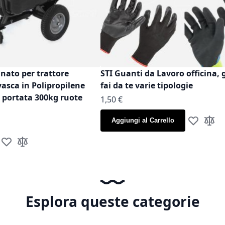
inato per trattore
STI Guanti da Lavoro officina, 
vasca in Polipropilene
fai da te varie tipologie
t portata 300kg ruote
As low as
1,50 €
Aggiungi al Carrello
Aggiungi al
Aggiun
Aggiungi alla lista desideri
Aggiungi al confronto
Esplora queste categorie