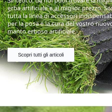
Sintetico, da noi puoi trovare la migl
erba artificiale e al miglior prezzo. Sc
tutta la linea di accessori indispensab
per la posa e la cura del vostro nuov
manto erboso artificiale.
Scopri tutti gli articoli