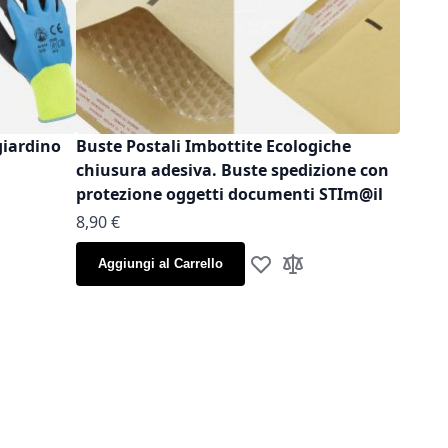
giardino
Buste Postali Imbottite Ecologiche
chiusura adesiva. Buste spedizione con
protezione oggetti documenti STIm@il
As low as
8,90 €
la lista desideri
gi al confronto
Aggiungi al Carrello
Aggiungi alla lista desideri
Aggiungi al confronto