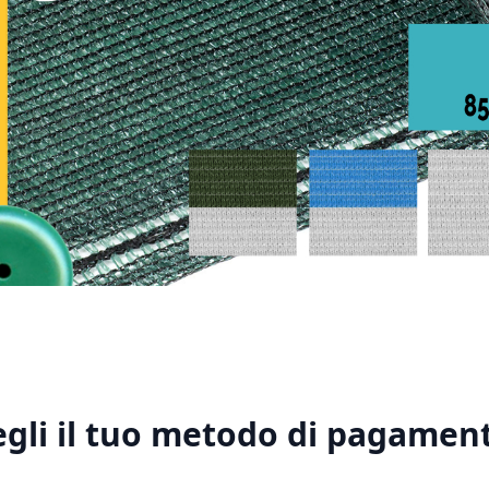
1
2
3
4
5
egli il tuo metodo di pagament