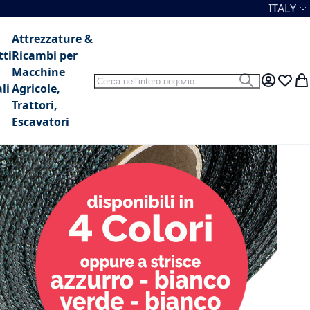
Lingua
ITALY
Attrezzature &
tti
Ricambi per
Macchine
Search
Search
My Accou
Lista 
Car
li
Agricole,
Trattori,
Escavatori