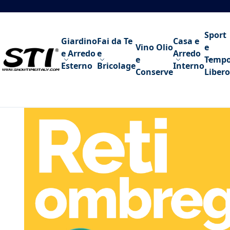
Salta al contenuto
Sport
Giardino
Fai da Te
Casa e
Vino Olio
e
e Arredo
e
Arredo
e
Temp
Esterno
Bricolage
Interno
Conserve
Libero