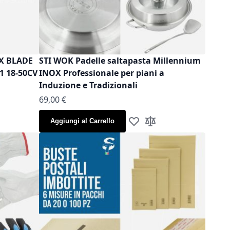
OX BLADE
STI WOK Padelle saltapasta Millennium
1 18-50CV
INOX Professionale per piani a
Induzione e Tradizionali
As low as
69,00 €
Aggiungi al Carrello
la lista desideri
gi al confronto
Aggiungi alla lista desideri
Aggiungi al confronto