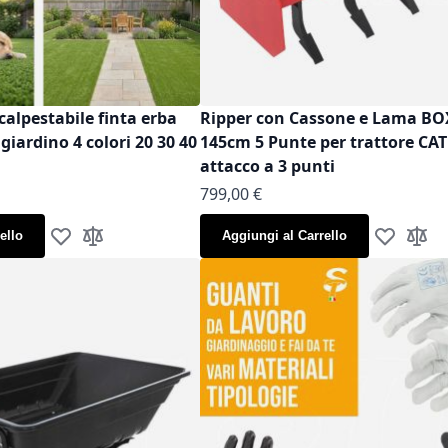
calpestabile finta erba
Ripper con Cassone e Lama B
iardino 4 colori 20 30 40
145cm 5 Punte per trattore CAT
attacco a 3 punti
799,00 €
ello
Aggiungi al Carrello
Aggiungi alla lista desideri
Aggiungi al confronto
Aggiungi al
Aggiun