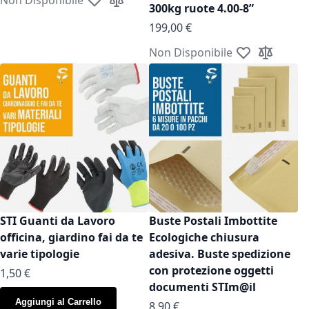
Aggiungi alla lista desideri
Aggiungi al confronto
300kg ruote 4.00-8”
199,00 €
Non Disponibile
Aggiungi alla l
Aggiungi a
STI Guanti da Lavoro
Buste Postali Imbottite
officina, giardino fai da te
Ecologiche chiusura
varie tipologie
adesiva. Buste spedizione
con protezione oggetti
As low as
1,50 €
documenti STIm@il
Aggiungi al Carrello
As low as
8,90 €