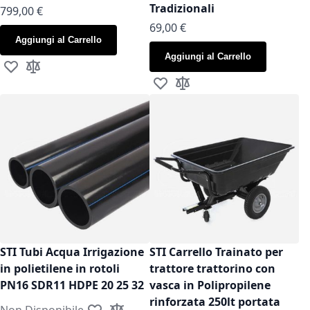
Tradizionali
799,00 €
As low as
69,00 €
Aggiungi al Carrello
Aggiungi al Carrello
Aggiungi alla lista desideri
Aggiungi al confronto
Aggiungi alla lista desideri
Aggiungi al confronto
STI Tubi Acqua Irrigazione
STI Carrello Trainato per
in polietilene in rotoli
trattore trattorino con
PN16 SDR11 HDPE 20 25 32
vasca in Polipropilene
rinforzata 250lt portata
Non Disponibile