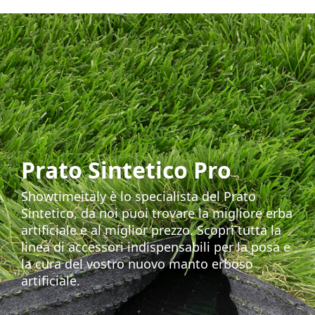
Prato Sintetico Pro
Showtimeitaly è lo specialista del Prato
Sintetico, da noi puoi trovare la migliore erba
artificiale e al miglior prezzo. Scopri tutta la
linea di accessori indispensabili per la posa e
la cura del vostro nuovo manto erboso
artificiale.