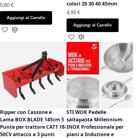
colori 20 30 40 45mm
As low as
0,80 €
As low as
4,90 €
Aggiungi al Carrello
Aggiungi al Carrello
Aggiungi alla lista desideri
Aggiungi al confronto
Aggiungi alla lista desideri
Aggiungi al confronto
Ripper con Cassone e
STI WOK Padelle
Lama BOX BLADE 145cm 5
saltapasta Millennium
Punte per trattore CAT1 18-
INOX Professionale per
50CV attacco a 3 punti
piani a Induzione e