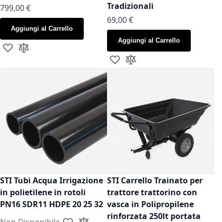
Tradizionali
799,00 €
As low as
69,00 €
Aggiungi al Carrello
Aggiungi al Carrello
Aggiungi alla lista desideri
Aggiungi al confronto
Aggiungi alla lista desideri
Aggiungi al confronto
STI Tubi Acqua Irrigazione
STI Carrello Trainato per
in polietilene in rotoli
trattore trattorino con
PN16 SDR11 HDPE 20 25 32
vasca in Polipropilene
rinforzata 250lt portata
Non Disponibile