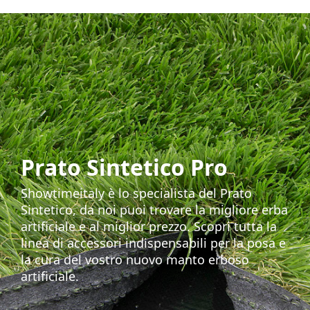
Prato Sintetico Pro
Showtimeitaly è lo specialista del Prato
Sintetico, da noi puoi trovare la migliore erba
artificiale e al miglior prezzo. Scopri tutta la
linea di accessori indispensabili per la posa e
la cura del vostro nuovo manto erboso
artificiale.