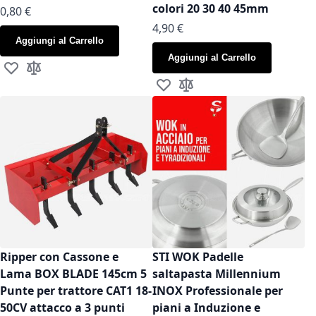
colori 20 30 40 45mm
As low as
0,80 €
As low as
4,90 €
Aggiungi al Carrello
Aggiungi al Carrello
Aggiungi alla lista desideri
Aggiungi al confronto
Aggiungi alla lista desideri
Aggiungi al confronto
Ripper con Cassone e
STI WOK Padelle
Lama BOX BLADE 145cm 5
saltapasta Millennium
Punte per trattore CAT1 18-
INOX Professionale per
50CV attacco a 3 punti
piani a Induzione e