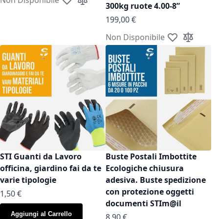
Aggiungi alla lista desideri
Aggiungi al confronto
300kg ruote 4.00-8”
199,00 €
Non Disponibile
Aggiungi alla l
Aggiungi a
STI Guanti da Lavoro
Buste Postali Imbottite
officina, giardino fai da te
Ecologiche chiusura
varie tipologie
adesiva. Buste spedizione
con protezione oggetti
As low as
1,50 €
documenti STIm@il
Aggiungi al Carrello
As low as
8,90 €