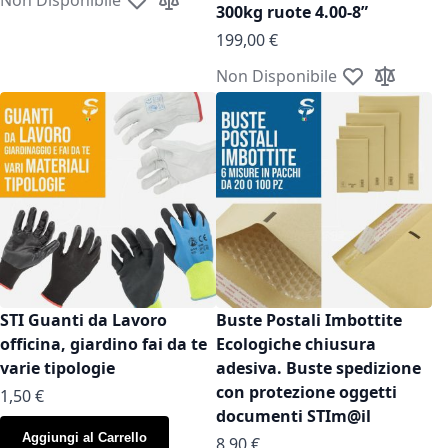
Aggiungi alla lista desideri
Aggiungi al confronto
300kg ruote 4.00-8”
199,00 €
Non Disponibile
Aggiungi alla l
Aggiungi a
STI Guanti da Lavoro
Buste Postali Imbottite
officina, giardino fai da te
Ecologiche chiusura
varie tipologie
adesiva. Buste spedizione
con protezione oggetti
As low as
1,50 €
documenti STIm@il
Aggiungi al Carrello
As low as
8,90 €