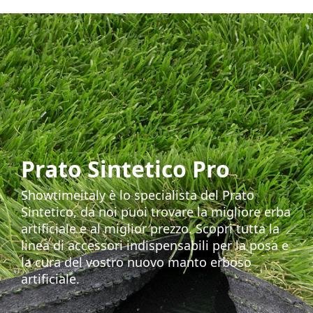
Prato Sintetico Pro
Showtimeitaly è lo specialista del Prato
Sintetico, da noi puoi trovare la migliore erba
artificiale e al miglior prezzo. Scopri tutta la
linea di accessori indispensabili per la posa e
la cura del vostro nuovo manto erboso
artificiale.