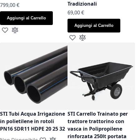
Tradizionali
799,00 €
As low as
69,00 €
Aggiungi al Carrello
Aggiungi al Carrello
Aggiungi alla lista desideri
Aggiungi al confronto
Aggiungi alla lista desideri
Aggiungi al confronto
STI Tubi Acqua Irrigazione
STI Carrello Trainato per
in polietilene in rotoli
trattore trattorino con
PN16 SDR11 HDPE 20 25 32
vasca in Polipropilene
rinforzata 250lt portata
Non Disponibile