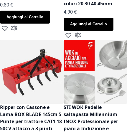
colori 20 30 40 45mm
As low as
0,80 €
As low as
4,90 €
Aggiungi al Carrello
Aggiungi al Carrello
Aggiungi alla lista desideri
Aggiungi al confronto
Aggiungi alla lista desideri
Aggiungi al confronto
Ripper con Cassone e
STI WOK Padelle
Lama BOX BLADE 145cm 5
saltapasta Millennium
Punte per trattore CAT1 18-
INOX Professionale per
50CV attacco a 3 punti
piani a Induzione e