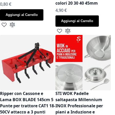
colori 20 30 40 45mm
As low as
0,80 €
As low as
4,90 €
Aggiungi al Carrello
Aggiungi al Carrello
Aggiungi alla lista desideri
Aggiungi al confronto
Aggiungi alla lista desideri
Aggiungi al confronto
Ripper con Cassone e
STI WOK Padelle
Lama BOX BLADE 145cm 5
saltapasta Millennium
Punte per trattore CAT1 18-
INOX Professionale per
50CV attacco a 3 punti
piani a Induzione e