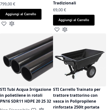
Tradizionali
799,00 €
As low as
69,00 €
Aggiungi al Carrello
Aggiungi al Carrello
Aggiungi alla lista desideri
Aggiungi al confronto
Aggiungi alla lista desideri
Aggiungi al confronto
STI Tubi Acqua Irrigazione
STI Carrello Trainato per
in polietilene in rotoli
trattore trattorino con
PN16 SDR11 HDPE 20 25 32
vasca in Polipropilene
rinforzata 250lt portata
Non Disponibile