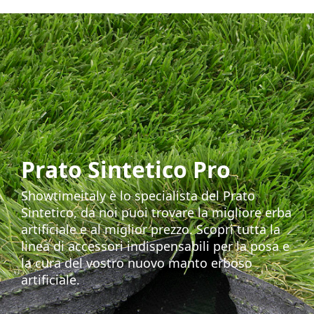
Prato Sintetico Pro
Showtimeitaly è lo specialista del Prato
Sintetico, da noi puoi trovare la migliore erba
artificiale e al miglior prezzo. Scopri tutta la
linea di accessori indispensabili per la posa e
la cura del vostro nuovo manto erboso
artificiale.