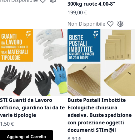
Aggiungi alla lista desideri
Aggiungi al confronto
300kg ruote 4.00-8”
199,00 €
Non Disponibile
Aggiungi alla l
Aggiungi a
STI Guanti da Lavoro
Buste Postali Imbottite
officina, giardino fai da te
Ecologiche chiusura
varie tipologie
adesiva. Buste spedizione
con protezione oggetti
As low as
1,50 €
documenti STIm@il
Aggiungi al Carrello
As low as
8,90 €