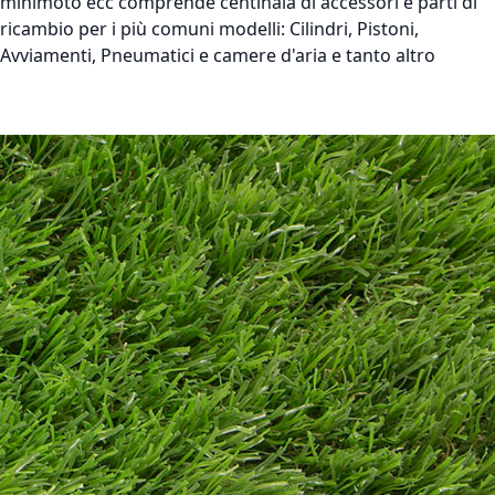
minimoto ecc comprende centinaia di accessori e parti di
ricambio per i più comuni modelli: Cilindri, Pistoni,
Avviamenti, Pneumatici e camere d'aria e tanto altro