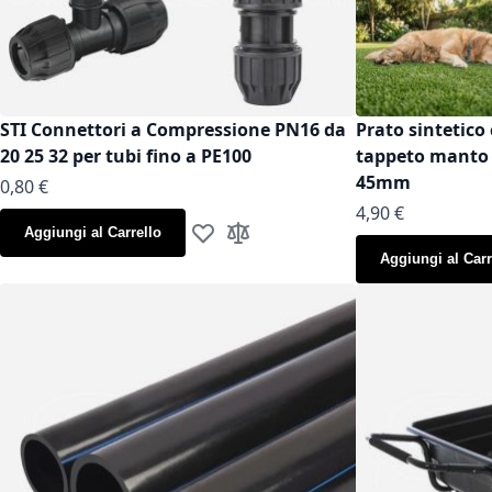
STI Connettori a Compressione PN16 da
Prato sintetico 
20 25 32 per tubi fino a PE100
tappeto manto g
45mm
As low as
0,80 €
As low as
4,90 €
Aggiungi al Carrello
Aggiungi alla lista desideri
Aggiungi al confronto
Aggiungi al Carr