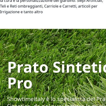
la cura e la personalizzazione del giardino: Siepi Artificiali,
Teli e Reti ombreggianti, Carriole e Carretti, articoli per
Irrigazione e tanto altro
Prato Sinteti
Pro
Showtimeitaly è lo specialista del Pra