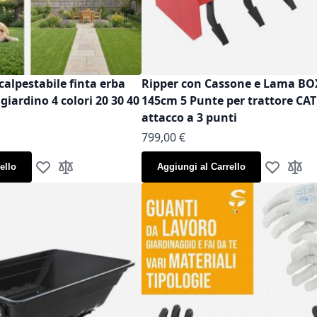
calpestabile finta erba
Ripper con Cassone e Lama B
iardino 4 colori 20 30 40
145cm 5 Punte per trattore CAT
attacco a 3 punti
799,00 €
ello
Aggiungi al Carrello
Aggiungi alla lista desideri
Aggiungi al confronto
Aggiungi al
Aggiun