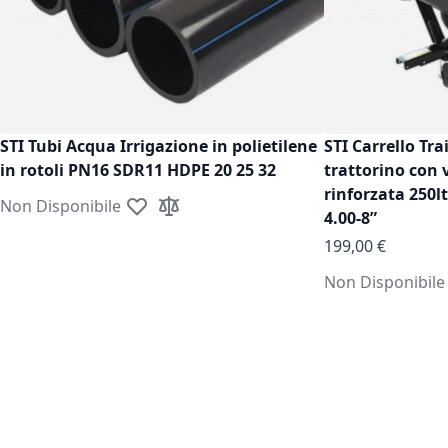
STI Tubi Acqua Irrigazione in polietilene
STI Carrello Tra
in rotoli PN16 SDR11 HDPE 20 25 32
trattorino con 
rinforzata 250l
Non Disponibile
Aggiungi alla lista desideri
Aggiungi al confronto
4.00-8”
199,00 €
Non Disponibile