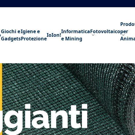
Prodo
Giochi e
Igiene e
Informatica
Fotovoltaico
per
o
IoIon!
Gadgets
Protezione
e Mining
Anima