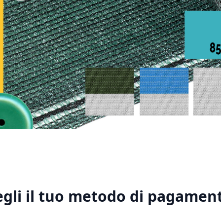
1
2
3
4
5
egli il tuo metodo di pagament