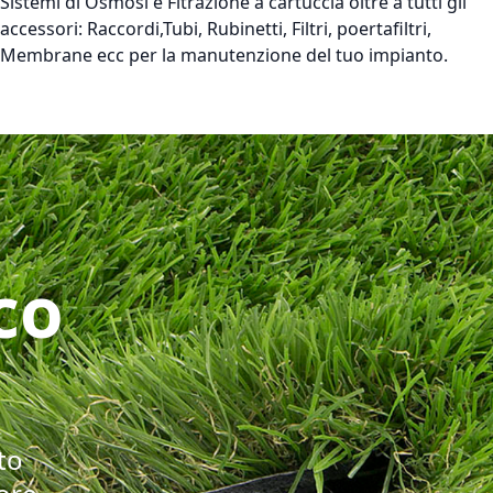
Sistemi di Osmosi e Fitrazione a cartuccia oltre a tutti gli
accessori: Raccordi,Tubi, Rubinetti, Filtri, poertafiltri,
Membrane ecc per la manutenzione del tuo impianto.
co
to