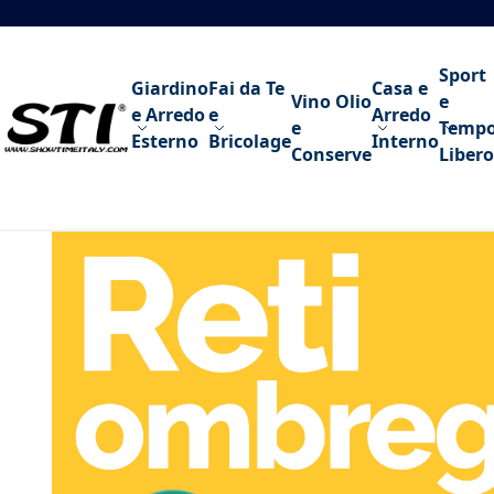
Salta al contenuto
Sport
Giardino
Fai da Te
Casa e
Vino Olio
e
e Arredo
e
Arredo
e
Temp
Esterno
Bricolage
Interno
Conserve
Libero