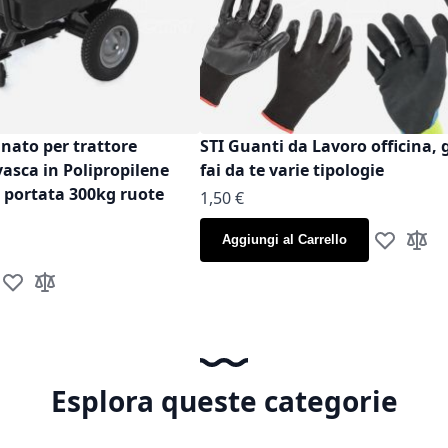
inato per trattore
STI Guanti da Lavoro officina, 
vasca in Polipropilene
fai da te varie tipologie
t portata 300kg ruote
As low as
1,50 €
Aggiungi al Carrello
Aggiungi al
Aggiun
Aggiungi alla lista desideri
Aggiungi al confronto
Esplora queste categorie