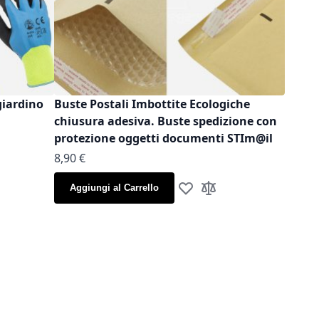
giardino
Buste Postali Imbottite Ecologiche
chiusura adesiva. Buste spedizione con
protezione oggetti documenti STIm@il
As low as
8,90 €
la lista desideri
gi al confronto
Aggiungi al Carrello
Aggiungi alla lista desideri
Aggiungi al confronto