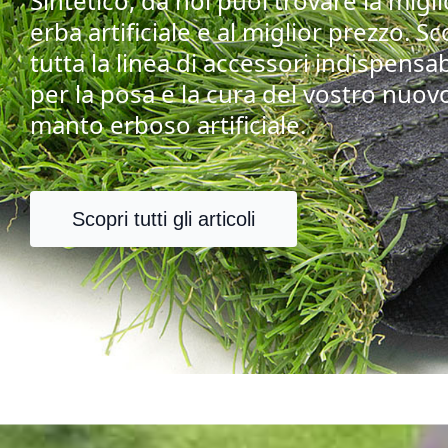
Sintetico, da noi puoi trovare la migl
erba artificiale e al miglior prezzo. Sc
tutta la linea di accessori indispensab
per la posa e la cura del vostro nuov
manto erboso artificiale.
Scopri tutti gli articoli