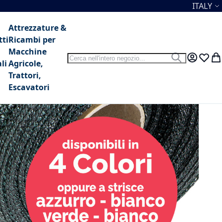
Lingua
ITALY
Attrezzature &
tti
Ricambi per
Macchine
Search
Search
My Accou
Lista 
Car
li
Agricole,
Trattori,
Escavatori