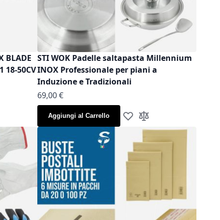
OX BLADE
STI WOK Padelle saltapasta Millennium
1 18-50CV
INOX Professionale per piani a
Induzione e Tradizionali
As low as
69,00 €
Aggiungi al Carrello
la lista desideri
gi al confronto
Aggiungi alla lista desideri
Aggiungi al confronto