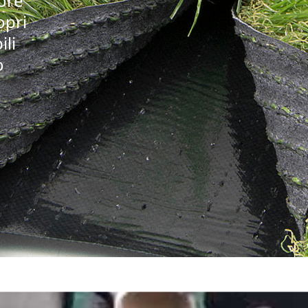
iore
opri
ili
o