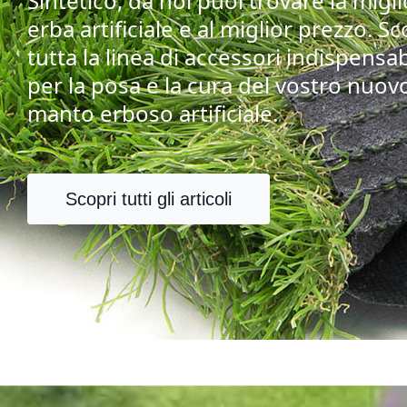
Sintetico, da noi puoi trovare la migl
erba artificiale e al miglior prezzo. Sc
tutta la linea di accessori indispensab
per la posa e la cura del vostro nuov
manto erboso artificiale.
Scopri tutti gli articoli