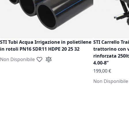
STI Tubi Acqua Irrigazione in polietilene
STI Carrello Tra
in rotoli PN16 SDR11 HDPE 20 25 32
trattorino con 
rinforzata 250l
Non Disponibile
Aggiungi alla lista desideri
Aggiungi al confronto
4.00-8”
199,00 €
Non Disponibile