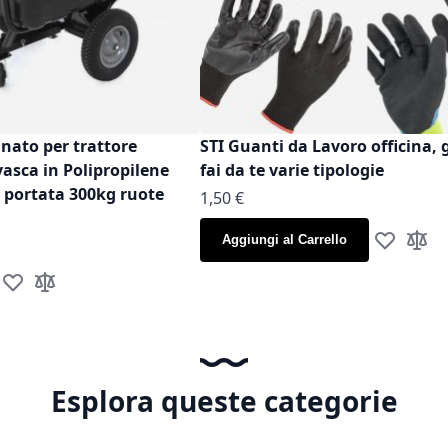
inato per trattore
STI Guanti da Lavoro officina, 
vasca in Polipropilene
fai da te varie tipologie
t portata 300kg ruote
As low as
1,50 €
Aggiungi al Carrello
Aggiungi al
Aggiun
Aggiungi alla lista desideri
Aggiungi al confronto
Esplora queste categorie