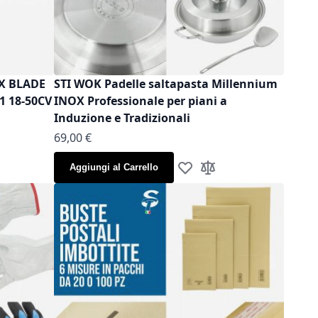
OX BLADE
STI WOK Padelle saltapasta Millennium
1 18-50CV
INOX Professionale per piani a
Induzione e Tradizionali
As low as
69,00 €
Aggiungi al Carrello
la lista desideri
gi al confronto
Aggiungi alla lista desideri
Aggiungi al confronto