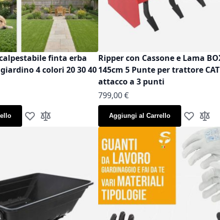
calpestabile finta erba
Ripper con Cassone e Lama B
iardino 4 colori 20 30 40
145cm 5 Punte per trattore CAT
attacco a 3 punti
799,00 €
ello
Aggiungi al Carrello
Aggiungi alla lista desideri
Aggiungi al confronto
Aggiungi al
Aggiun