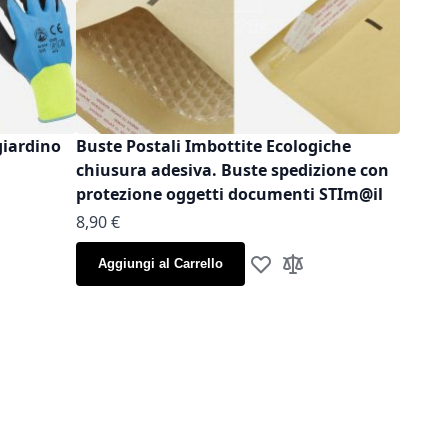
giardino
Buste Postali Imbottite Ecologiche
chiusura adesiva. Buste spedizione con
protezione oggetti documenti STIm@il
As low as
8,90 €
la lista desideri
gi al confronto
Aggiungi al Carrello
Aggiungi alla lista desideri
Aggiungi al confronto