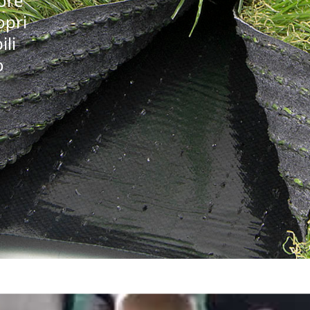
iore
opri
ili
o