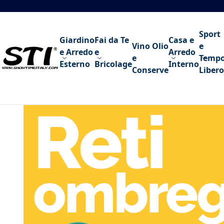
Salta al contenuto
Sport
Giardino
Fai da Te
Casa e
Vino Olio
e
e Arredo
e
Arredo
e
Temp
Esterno
Bricolage
Interno
Conserve
Libero