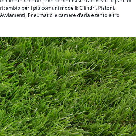
minimoto ecc comprende centinaia di accessori e parti di
ricambio per i più comuni modelli: Cilindri, Pistoni,
Avviamenti, Pneumatici e camere d'aria e tanto altro