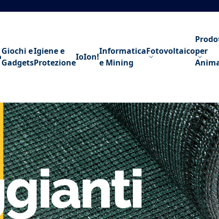
Prodo
Giochi e
Igiene e
Informatica
Fotovoltaico
per
o
IoIon!
Gadgets
Protezione
e Mining
Anima