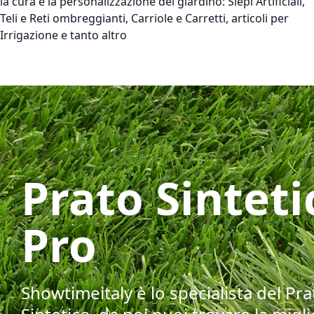
la cura e la personalizzazione del giardino: Siepi Artificiali,
Teli e Reti ombreggianti, Carriole e Carretti, articoli per
Irrigazione e tanto altro
Prato Sinteti
Pro
Showtimeitaly è lo specialista del Pra