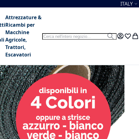
Lingua
ITALY
Attrezzature &
tti
Ricambi per
Macchine
Search
Search
My Accou
Lista 
Car
li
Agricole,
Trattori,
Escavatori