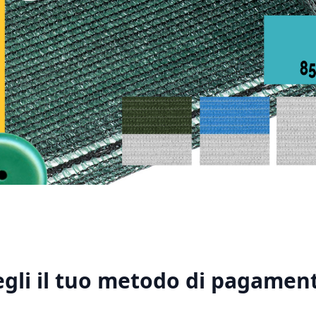
1
2
3
4
5
egli il tuo metodo di pagament