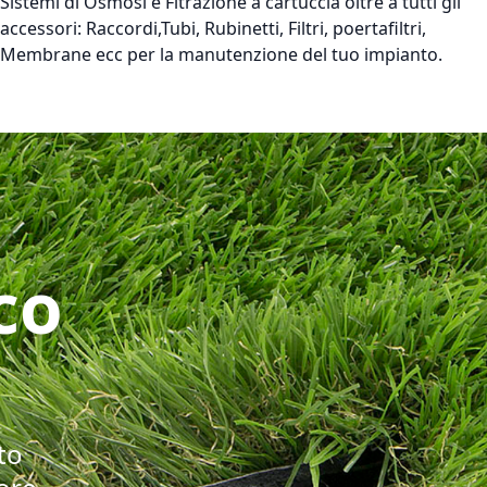
Sistemi di Osmosi e Fitrazione a cartuccia oltre a tutti gli
accessori: Raccordi,Tubi, Rubinetti, Filtri, poertafiltri,
Membrane ecc per la manutenzione del tuo impianto.
co
to