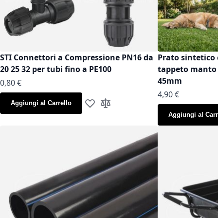
STI Connettori a Compressione PN16 da
Prato sintetico 
20 25 32 per tubi fino a PE100
tappeto manto g
45mm
As low as
0,80 €
As low as
4,90 €
Aggiungi al Carrello
Aggiungi alla lista desideri
Aggiungi al confronto
Aggiungi al Carr