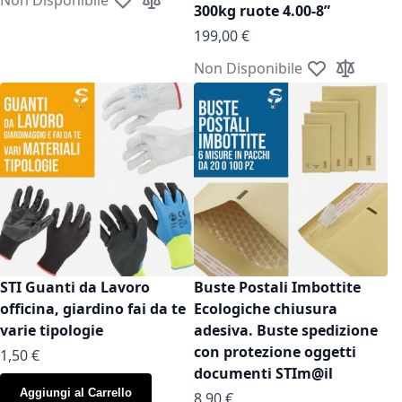
Aggiungi alla lista desideri
Aggiungi al confronto
300kg ruote 4.00-8”
199,00 €
Non Disponibile
Aggiungi alla l
Aggiungi a
STI Guanti da Lavoro
Buste Postali Imbottite
officina, giardino fai da te
Ecologiche chiusura
varie tipologie
adesiva. Buste spedizione
con protezione oggetti
As low as
1,50 €
documenti STIm@il
Aggiungi al Carrello
As low as
8,90 €