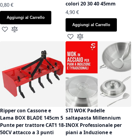
colori 20 30 40 45mm
As low as
0,80 €
As low as
4,90 €
Aggiungi al Carrello
Aggiungi al Carrello
Aggiungi alla lista desideri
Aggiungi al confronto
Aggiungi alla lista desideri
Aggiungi al confronto
Ripper con Cassone e
STI WOK Padelle
Lama BOX BLADE 145cm 5
saltapasta Millennium
Punte per trattore CAT1 18-
INOX Professionale per
50CV attacco a 3 punti
piani a Induzione e