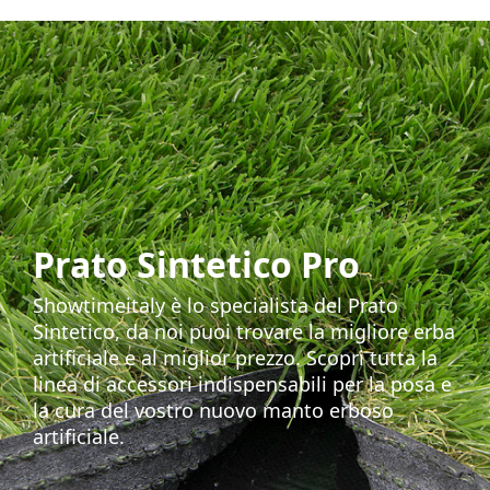
Prato Sintetico Pro
Showtimeitaly è lo specialista del Prato
Sintetico, da noi puoi trovare la migliore erba
artificiale e al miglior prezzo. Scopri tutta la
linea di accessori indispensabili per la posa e
la cura del vostro nuovo manto erboso
artificiale.