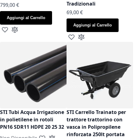
Tradizionali
799,00 €
As low as
69,00 €
Aggiungi al Carrello
Aggiungi al Carrello
Aggiungi alla lista desideri
Aggiungi al confronto
Aggiungi alla lista desideri
Aggiungi al confronto
STI Tubi Acqua Irrigazione
STI Carrello Trainato per
in polietilene in rotoli
trattore trattorino con
PN16 SDR11 HDPE 20 25 32
vasca in Polipropilene
rinforzata 250lt portata
Non Disponibile