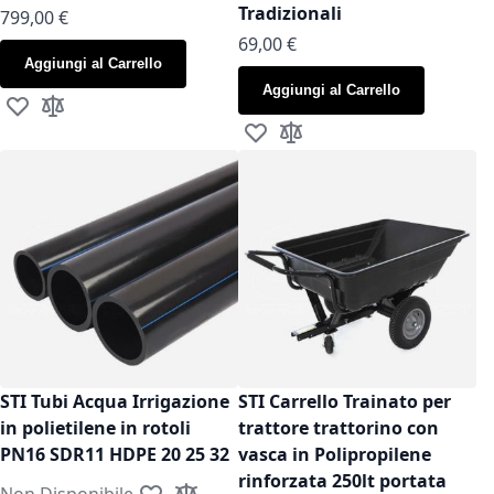
Tradizionali
799,00 €
As low as
69,00 €
Aggiungi al Carrello
Aggiungi al Carrello
Aggiungi alla lista desideri
Aggiungi al confronto
Aggiungi alla lista desideri
Aggiungi al confronto
STI Tubi Acqua Irrigazione
STI Carrello Trainato per
in polietilene in rotoli
trattore trattorino con
PN16 SDR11 HDPE 20 25 32
vasca in Polipropilene
rinforzata 250lt portata
Non Disponibile