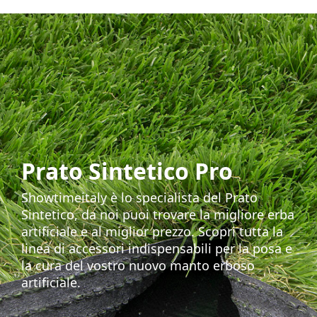
Prato Sintetico Pro
Showtimeitaly è lo specialista del Prato
Sintetico, da noi puoi trovare la migliore erba
artificiale e al miglior prezzo. Scopri tutta la
linea di accessori indispensabili per la posa e
la cura del vostro nuovo manto erboso
artificiale.