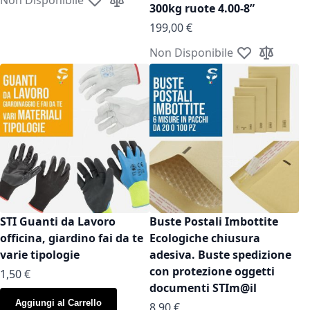
Aggiungi alla lista desideri
Aggiungi al confronto
300kg ruote 4.00-8”
199,00 €
Non Disponibile
Aggiungi alla l
Aggiungi a
STI Guanti da Lavoro
Buste Postali Imbottite
officina, giardino fai da te
Ecologiche chiusura
varie tipologie
adesiva. Buste spedizione
con protezione oggetti
As low as
1,50 €
documenti STIm@il
Aggiungi al Carrello
As low as
8,90 €