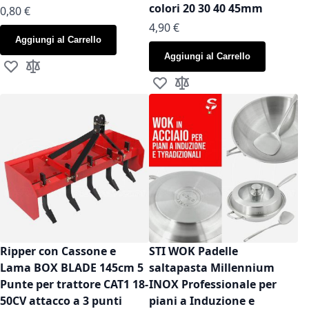
colori 20 30 40 45mm
As low as
0,80 €
As low as
4,90 €
Aggiungi al Carrello
Aggiungi al Carrello
Aggiungi alla lista desideri
Aggiungi al confronto
Aggiungi alla lista desideri
Aggiungi al confronto
Ripper con Cassone e
STI WOK Padelle
Lama BOX BLADE 145cm 5
saltapasta Millennium
Punte per trattore CAT1 18-
INOX Professionale per
50CV attacco a 3 punti
piani a Induzione e