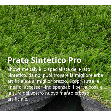
Prato Sintetico Pro
Showtimeitaly è lo specialista del Prato
Sintetico, da noi puoi trovare la migliore erba
artificiale e al miglior prezzo. Scopri tutta la
linea di accessori indispensabili per la posa e
la cura del vostro nuovo manto erboso
artificiale.