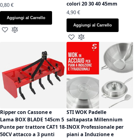
colori 20 30 40 45mm
As low as
0,80 €
As low as
4,90 €
Aggiungi al Carrello
Aggiungi al Carrello
Aggiungi alla lista desideri
Aggiungi al confronto
Aggiungi alla lista desideri
Aggiungi al confronto
Ripper con Cassone e
STI WOK Padelle
Lama BOX BLADE 145cm 5
saltapasta Millennium
Punte per trattore CAT1 18-
INOX Professionale per
50CV attacco a 3 punti
piani a Induzione e