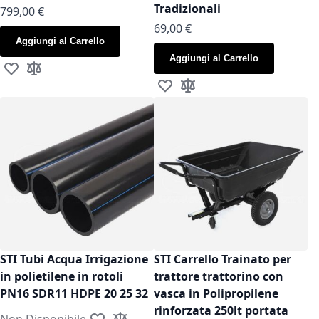
Tradizionali
799,00 €
As low as
69,00 €
Aggiungi al Carrello
Aggiungi al Carrello
Aggiungi alla lista desideri
Aggiungi al confronto
Aggiungi alla lista desideri
Aggiungi al confronto
STI Tubi Acqua Irrigazione
STI Carrello Trainato per
in polietilene in rotoli
trattore trattorino con
PN16 SDR11 HDPE 20 25 32
vasca in Polipropilene
rinforzata 250lt portata
Non Disponibile