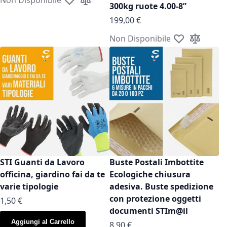
Aggiungi alla lista desideri
Aggiungi al confronto
300kg ruote 4.00-8”
199,00 €
Non Disponibile
Aggiungi alla l
Aggiungi a
STI Guanti da Lavoro
Buste Postali Imbottite
officina, giardino fai da te
Ecologiche chiusura
varie tipologie
adesiva. Buste spedizione
con protezione oggetti
As low as
1,50 €
documenti STIm@il
Aggiungi al Carrello
As low as
8,90 €