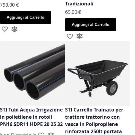
Tradizionali
799,00 €
As low as
69,00 €
Aggiungi al Carrello
Aggiungi al Carrello
Aggiungi alla lista desideri
Aggiungi al confronto
Aggiungi alla lista desideri
Aggiungi al confronto
STI Tubi Acqua Irrigazione
STI Carrello Trainato per
in polietilene in rotoli
trattore trattorino con
PN16 SDR11 HDPE 20 25 32
vasca in Polipropilene
rinforzata 250lt portata
Non Disponibile