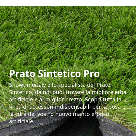
Prato Sintetico Pro
Showtimeitaly è lo specialista del Prato
Sintetico, da noi puoi trovare la migliore erba
artificiale e al miglior prezzo. Scopri tutta la
linea di accessori indispensabili per la posa e
la cura del vostro nuovo manto erboso
artificiale.