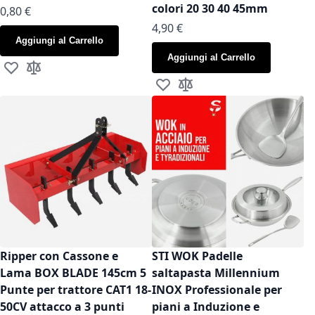
colori 20 30 40 45mm
As low as
0,80 €
As low as
4,90 €
Aggiungi al Carrello
Aggiungi al Carrello
Aggiungi alla lista desideri
Aggiungi al confronto
Aggiungi alla lista desideri
Aggiungi al confronto
Ripper con Cassone e
STI WOK Padelle
Lama BOX BLADE 145cm 5
saltapasta Millennium
Punte per trattore CAT1 18-
INOX Professionale per
50CV attacco a 3 punti
piani a Induzione e