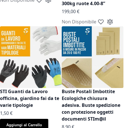
Aggiungi alla lista desideri
Aggiungi al confronto
300kg ruote 4.00-8”
199,00 €
Non Disponibile
Aggiungi alla l
Aggiungi a
STI Guanti da Lavoro
Buste Postali Imbottite
officina, giardino fai da te
Ecologiche chiusura
varie tipologie
adesiva. Buste spedizione
con protezione oggetti
As low as
1,50 €
documenti STIm@il
Aggiungi al Carrello
As low as
8,90 €