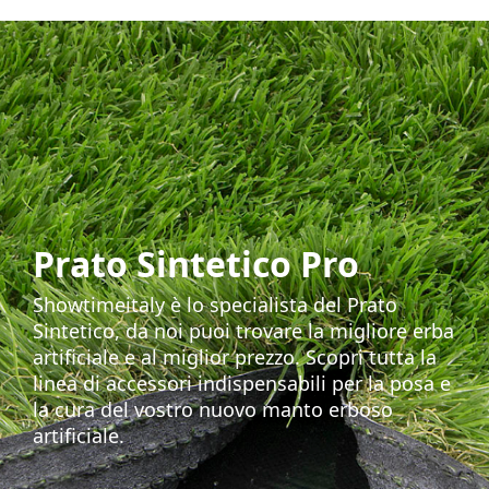
Prato Sintetico Pro
Showtimeitaly è lo specialista del Prato
Sintetico, da noi puoi trovare la migliore erba
artificiale e al miglior prezzo. Scopri tutta la
linea di accessori indispensabili per la posa e
la cura del vostro nuovo manto erboso
artificiale.