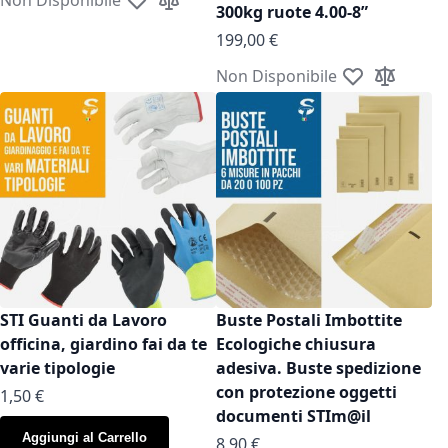
Aggiungi alla lista desideri
Aggiungi al confronto
300kg ruote 4.00-8”
199,00 €
Non Disponibile
Aggiungi alla l
Aggiungi a
STI Guanti da Lavoro
Buste Postali Imbottite
officina, giardino fai da te
Ecologiche chiusura
varie tipologie
adesiva. Buste spedizione
con protezione oggetti
As low as
1,50 €
documenti STIm@il
Aggiungi al Carrello
As low as
8,90 €