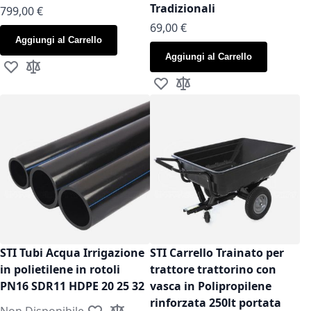
Tradizionali
799,00 €
As low as
69,00 €
Aggiungi al Carrello
Aggiungi al Carrello
Aggiungi alla lista desideri
Aggiungi al confronto
Aggiungi alla lista desideri
Aggiungi al confronto
STI Tubi Acqua Irrigazione
STI Carrello Trainato per
in polietilene in rotoli
trattore trattorino con
PN16 SDR11 HDPE 20 25 32
vasca in Polipropilene
rinforzata 250lt portata
Non Disponibile