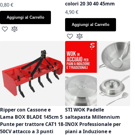
colori 20 30 40 45mm
As low as
0,80 €
As low as
4,90 €
Aggiungi al Carrello
Aggiungi al Carrello
Aggiungi alla lista desideri
Aggiungi al confronto
Aggiungi alla lista desideri
Aggiungi al confronto
Ripper con Cassone e
STI WOK Padelle
Lama BOX BLADE 145cm 5
saltapasta Millennium
Punte per trattore CAT1 18-
INOX Professionale per
50CV attacco a 3 punti
piani a Induzione e