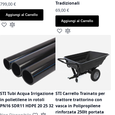
Tradizionali
799,00 €
As low as
69,00 €
Aggiungi al Carrello
Aggiungi al Carrello
Aggiungi alla lista desideri
Aggiungi al confronto
Aggiungi alla lista desideri
Aggiungi al confronto
STI Tubi Acqua Irrigazione
STI Carrello Trainato per
in polietilene in rotoli
trattore trattorino con
PN16 SDR11 HDPE 20 25 32
vasca in Polipropilene
rinforzata 250lt portata
Non Disponibile