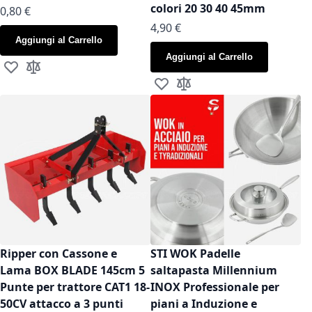
colori 20 30 40 45mm
As low as
0,80 €
As low as
4,90 €
Aggiungi al Carrello
Aggiungi al Carrello
Aggiungi alla lista desideri
Aggiungi al confronto
Aggiungi alla lista desideri
Aggiungi al confronto
Ripper con Cassone e
STI WOK Padelle
Lama BOX BLADE 145cm 5
saltapasta Millennium
Punte per trattore CAT1 18-
INOX Professionale per
50CV attacco a 3 punti
piani a Induzione e