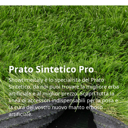
Prato Sintetico Pro
Showtimeitaly è lo specialista del Prato
Sintetico, da noi puoi trovare la migliore erba
artificiale e al miglior prezzo. Scopri tutta la
linea di accessori indispensabili per la posa e
la cura del vostro nuovo manto erboso
artificiale.