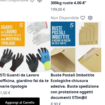
Aggiungi alla lista desideri
Aggiungi al confronto
300kg ruote 4.00-8”
199,00 €
Non Disponibile
Aggiungi alla l
Aggiungi a
STI Guanti da Lavoro
Buste Postali Imbottite
officina, giardino fai da te
Ecologiche chiusura
varie tipologie
adesiva. Buste spedizione
con protezione oggetti
As low as
1,50 €
documenti STIm@il
Aggiungi al Carrello
As low as
8,90 €