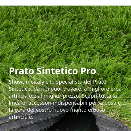
Prato Sintetico Pro
Showtimeitaly è lo specialista del Prato
Sintetico, da noi puoi trovare la migliore erba
artificiale e al miglior prezzo. Scopri tutta la
linea di accessori indispensabili per la posa e
la cura del vostro nuovo manto erboso
artificiale.