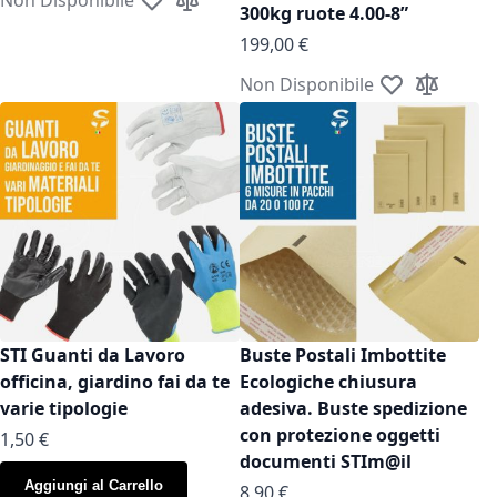
Aggiungi alla lista desideri
Aggiungi al confronto
300kg ruote 4.00-8”
199,00 €
Non Disponibile
Aggiungi alla l
Aggiungi a
STI Guanti da Lavoro
Buste Postali Imbottite
officina, giardino fai da te
Ecologiche chiusura
varie tipologie
adesiva. Buste spedizione
con protezione oggetti
As low as
1,50 €
documenti STIm@il
Aggiungi al Carrello
As low as
8,90 €