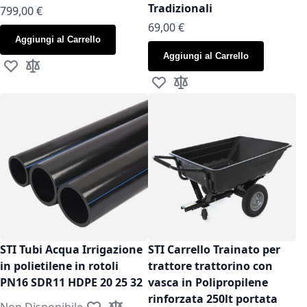
Tradizionali
799,00 €
As low as
69,00 €
Aggiungi al Carrello
Aggiungi al Carrello
Aggiungi alla lista desideri
Aggiungi al confronto
Aggiungi alla lista desideri
Aggiungi al confronto
STI Tubi Acqua Irrigazione
STI Carrello Trainato per
in polietilene in rotoli
trattore trattorino con
PN16 SDR11 HDPE 20 25 32
vasca in Polipropilene
rinforzata 250lt portata
Non Disponibile