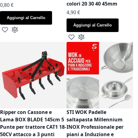
colori 20 30 40 45mm
As low as
0,80 €
As low as
4,90 €
Aggiungi al Carrello
Aggiungi al Carrello
Aggiungi alla lista desideri
Aggiungi al confronto
Aggiungi alla lista desideri
Aggiungi al confronto
Ripper con Cassone e
STI WOK Padelle
Lama BOX BLADE 145cm 5
saltapasta Millennium
Punte per trattore CAT1 18-
INOX Professionale per
50CV attacco a 3 punti
piani a Induzione e