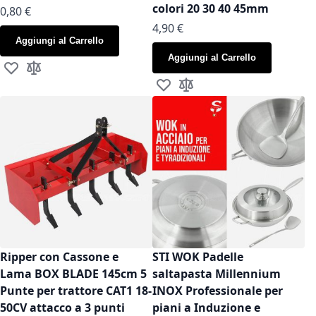
colori 20 30 40 45mm
As low as
0,80 €
As low as
4,90 €
Aggiungi al Carrello
Aggiungi al Carrello
Aggiungi alla lista desideri
Aggiungi al confronto
Aggiungi alla lista desideri
Aggiungi al confronto
Ripper con Cassone e
STI WOK Padelle
Lama BOX BLADE 145cm 5
saltapasta Millennium
Punte per trattore CAT1 18-
INOX Professionale per
50CV attacco a 3 punti
piani a Induzione e