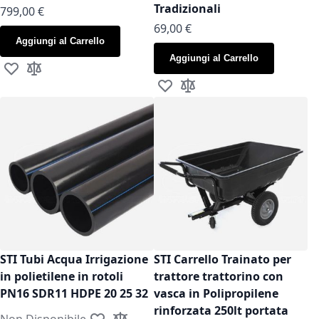
Tradizionali
799,00 €
As low as
69,00 €
Aggiungi al Carrello
Aggiungi al Carrello
Aggiungi alla lista desideri
Aggiungi al confronto
Aggiungi alla lista desideri
Aggiungi al confronto
STI Tubi Acqua Irrigazione
STI Carrello Trainato per
in polietilene in rotoli
trattore trattorino con
PN16 SDR11 HDPE 20 25 32
vasca in Polipropilene
rinforzata 250lt portata
Non Disponibile