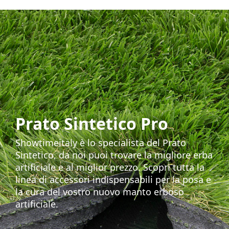
Prato Sintetico Pro
Showtimeitaly è lo specialista del Prato
Sintetico, da noi puoi trovare la migliore erba
artificiale e al miglior prezzo. Scopri tutta la
linea di accessori indispensabili per la posa e
la cura del vostro nuovo manto erboso
artificiale.