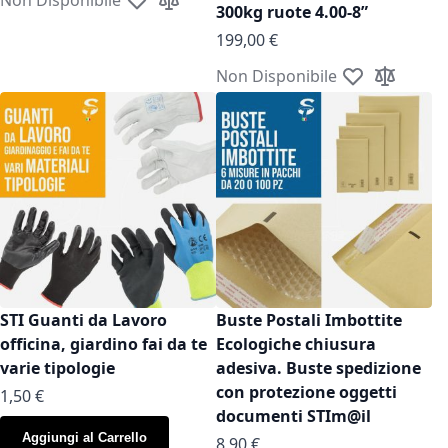
Aggiungi alla lista desideri
Aggiungi al confronto
300kg ruote 4.00-8”
199,00 €
Non Disponibile
Aggiungi alla l
Aggiungi a
STI Guanti da Lavoro
Buste Postali Imbottite
officina, giardino fai da te
Ecologiche chiusura
varie tipologie
adesiva. Buste spedizione
con protezione oggetti
As low as
1,50 €
documenti STIm@il
Aggiungi al Carrello
As low as
8,90 €