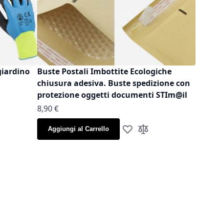
giardino
Buste Postali Imbottite Ecologiche
chiusura adesiva. Buste spedizione con
protezione oggetti documenti STIm@il
As low as
8,90 €
la lista desideri
gi al confronto
Aggiungi al Carrello
Aggiungi alla lista desideri
Aggiungi al confronto