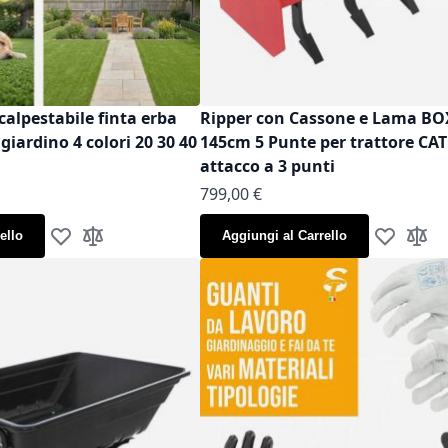
calpestabile finta erba
Ripper con Cassone e Lama B
iardino 4 colori 20 30 40
145cm 5 Punte per trattore CAT
attacco a 3 punti
799,00 €
ello
Aggiungi al Carrello
Aggiungi alla lista desideri
Aggiungi al confronto
Aggiungi al
Aggiun