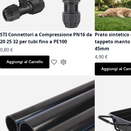
STI Connettori a Compressione PN16 da
Prato sintetico 
20 25 32 per tubi fino a PE100
tappeto manto g
45mm
As low as
0,80 €
As low as
4,90 €
Aggiungi al Carrello
Aggiungi alla lista desideri
Aggiungi al confronto
Aggiungi al Carr