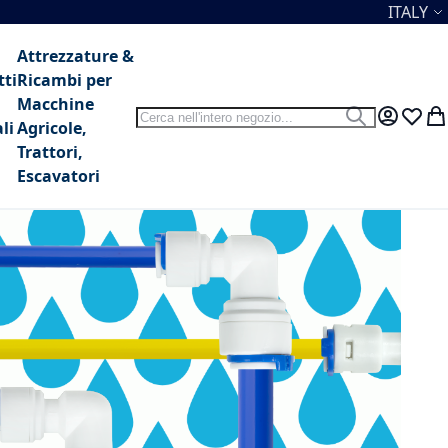
Lingua
ITALY
Attrezzature &
tti
Ricambi per
Macchine
Search
Search
My Accou
Lista 
Car
li
Agricole,
Trattori,
Escavatori