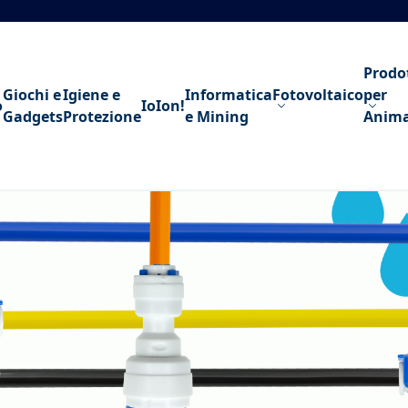
Prodo
Giochi e
Igiene e
Informatica
Fotovoltaico
per
o
IoIon!
Gadgets
Protezione
e Mining
Anima