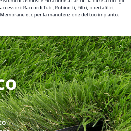
Sistemi di Osmosi e Fitrazione a cartuccia oltre a tutti gli
accessori: Raccordi,Tubi, Rubinetti, Filtri, poertafiltri,
Membrane ecc per la manutenzione del tuo impianto.
co
to