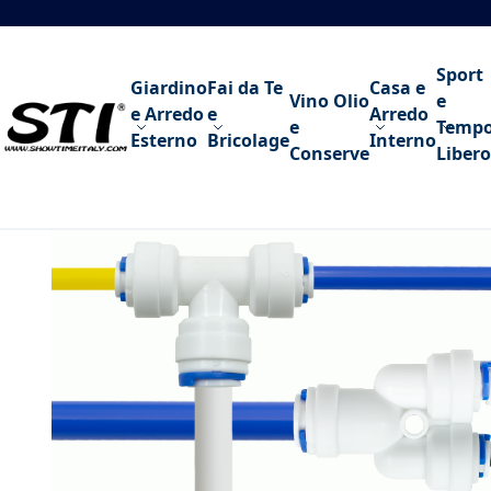
Salta al contenuto
Sport
Giardino
Fai da Te
Casa e
Vino Olio
e
e Arredo
e
Arredo
e
Temp
Esterno
Bricolage
Interno
Conserve
Libero