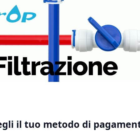
1
2
3
4
5
egli il tuo metodo di pagament