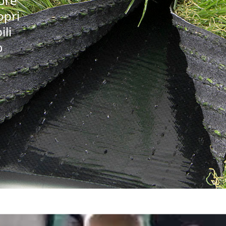
iore
opri
ili
o