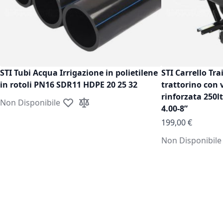
STI Tubi Acqua Irrigazione in polietilene
STI Carrello Tra
in rotoli PN16 SDR11 HDPE 20 25 32
trattorino con 
rinforzata 250l
Non Disponibile
Aggiungi alla lista desideri
Aggiungi al confronto
4.00-8”
199,00 €
Non Disponibile