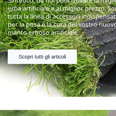
Sintetico, da noi puoi trovare la migl
erba artificiale e al miglior prezzo. Sc
tutta la linea di accessori indispensab
per la posa e la cura del vostro nuov
manto erboso artificiale.
Scopri tutti gli articoli