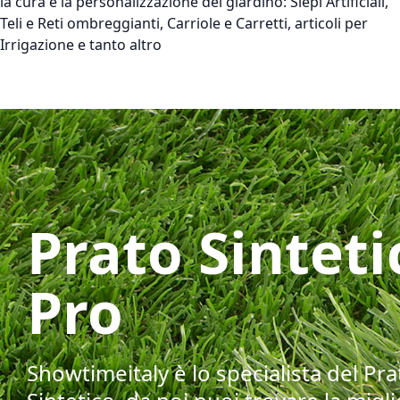
la cura e la personalizzazione del giardino: Siepi Artificiali,
Teli e Reti ombreggianti, Carriole e Carretti, articoli per
Irrigazione e tanto altro
Prato Sinteti
Pro
Showtimeitaly è lo specialista del Pra