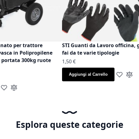
inato per trattore
STI Guanti da Lavoro officina, 
vasca in Polipropilene
fai da te varie tipologie
t portata 300kg ruote
As low as
1,50 €
Aggiungi al Carrello
Aggiungi al
Aggiun
Aggiungi alla lista desideri
Aggiungi al confronto
Esplora queste categorie