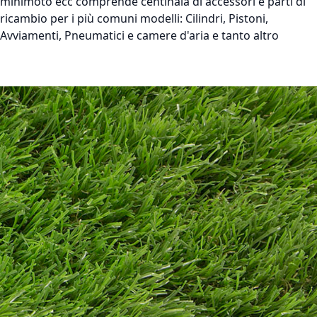
minimoto ecc comprende centinaia di accessori e parti di
ricambio per i più comuni modelli: Cilindri, Pistoni,
Avviamenti, Pneumatici e camere d'aria e tanto altro