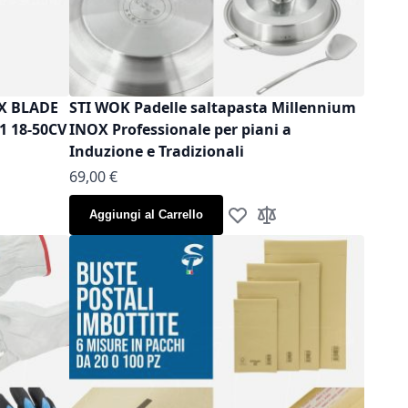
OX BLADE
STI WOK Padelle saltapasta Millennium
1 18-50CV
INOX Professionale per piani a
Induzione e Tradizionali
As low as
69,00 €
Aggiungi al Carrello
la lista desideri
gi al confronto
Aggiungi alla lista desideri
Aggiungi al confronto