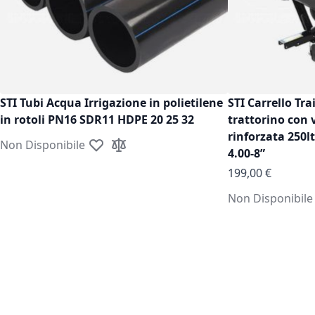
STI Tubi Acqua Irrigazione in polietilene
STI Carrello Tra
in rotoli PN16 SDR11 HDPE 20 25 32
trattorino con 
rinforzata 250l
Non Disponibile
Aggiungi alla lista desideri
Aggiungi al confronto
4.00-8”
199,00 €
Non Disponibile