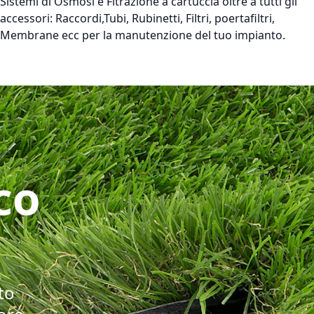
Sistemi di Osmosi e Fitrazione a cartuccia oltre a tutti gli
accessori: Raccordi,Tubi, Rubinetti, Filtri, poertafiltri,
Membrane ecc per la manutenzione del tuo impianto.
co
to