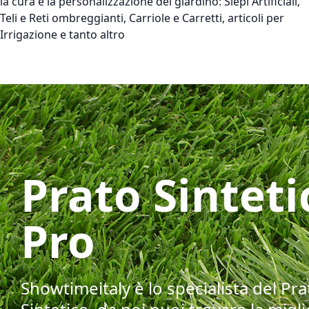
la cura e la personalizzazione del giardino: Siepi Artificiali,
Teli e Reti ombreggianti, Carriole e Carretti, articoli per
Irrigazione e tanto altro
Prato Sinteti
Pro
Showtimeitaly è lo specialista del Pra