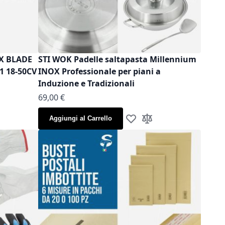
OX BLADE
STI WOK Padelle saltapasta Millennium
1 18-50CV
INOX Professionale per piani a
Induzione e Tradizionali
As low as
69,00 €
Aggiungi al Carrello
la lista desideri
gi al confronto
Aggiungi alla lista desideri
Aggiungi al confronto