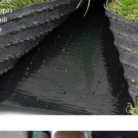
iore
opri
ili
o