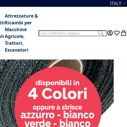
Lingua
ITALY
Attrezzature &
tti
Ricambi per
Macchine
Search
Search
My Accou
Lista 
Car
li
Agricole,
Trattori,
Escavatori