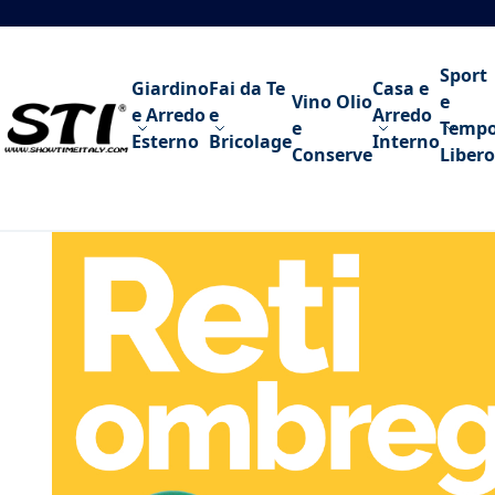
Salta al contenuto
Sport
Giardino
Fai da Te
Casa e
Vino Olio
e
e Arredo
e
Arredo
e
Temp
Esterno
Bricolage
Interno
Conserve
Libero