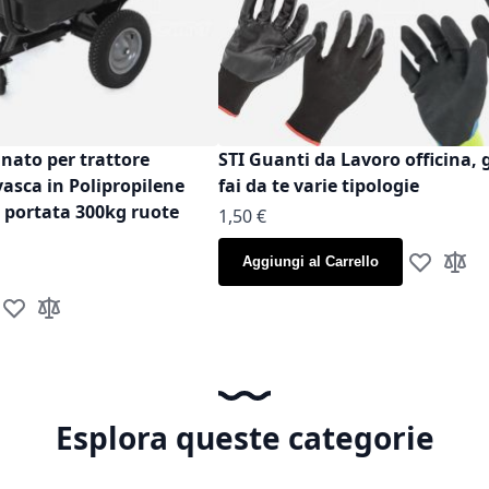
inato per trattore
STI Guanti da Lavoro officina, 
vasca in Polipropilene
fai da te varie tipologie
t portata 300kg ruote
As low as
1,50 €
Aggiungi al Carrello
Aggiungi al
Aggiun
Aggiungi alla lista desideri
Aggiungi al confronto
Esplora queste categorie