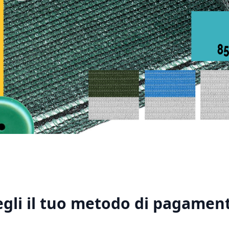
1
2
3
4
5
egli il tuo metodo di pagament