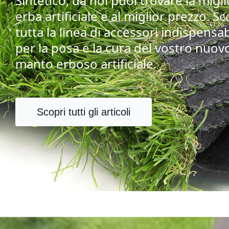
Sintetico, da noi puoi trovare la migl
erba artificiale e al miglior prezzo. Sc
tutta la linea di accessori indispensab
per la posa e la cura del vostro nuov
manto erboso artificiale.
Scopri tutti gli articoli