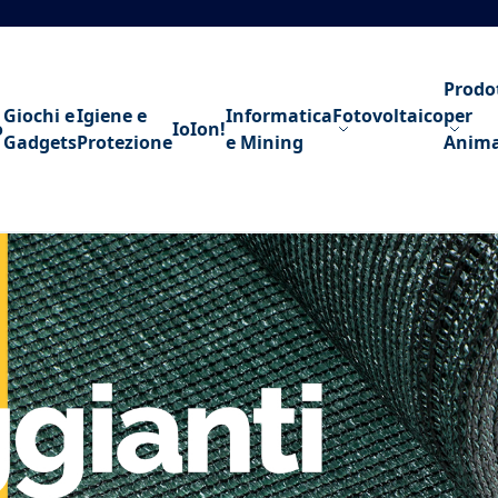
Prodo
Giochi e
Igiene e
Informatica
Fotovoltaico
per
o
IoIon!
Gadgets
Protezione
e Mining
Anima