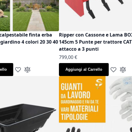
calpestabile finta erba
Ripper con Cassone e Lama B
iardino 4 colori 20 30 40
145cm 5 Punte per trattore CAT
attacco a 3 punti
799,00 €
ello
Aggiungi al Carrello
Aggiungi alla lista desideri
Aggiungi al confronto
Aggiungi al
Aggiun