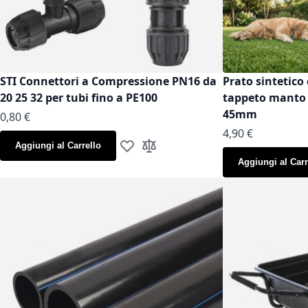
STI Connettori a Compressione PN16 da
Prato sintetico 
20 25 32 per tubi fino a PE100
tappeto manto g
45mm
As low as
0,80 €
As low as
4,90 €
Aggiungi al Carrello
Aggiungi alla lista desideri
Aggiungi al confronto
Aggiungi al Carr