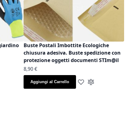
giardino
Buste Postali Imbottite Ecologiche
chiusura adesiva. Buste spedizione con
protezione oggetti documenti STIm@il
As low as
8,90 €
la lista desideri
gi al confronto
Aggiungi al Carrello
Aggiungi alla lista desideri
Aggiungi al confronto