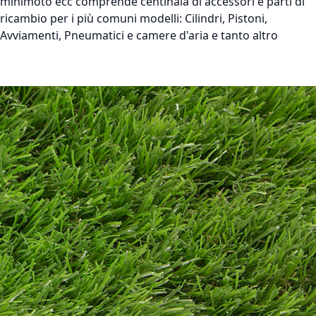
minimoto ecc comprende centinaia di accessori e parti di
ricambio per i più comuni modelli: Cilindri, Pistoni,
Avviamenti, Pneumatici e camere d'aria e tanto altro