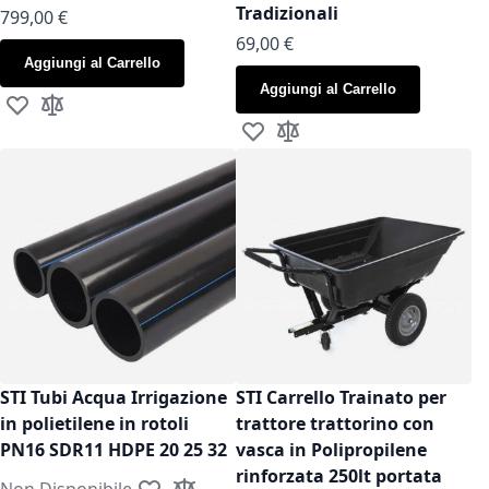
Tradizionali
799,00 €
As low as
69,00 €
Aggiungi al Carrello
Aggiungi al Carrello
Aggiungi alla lista desideri
Aggiungi al confronto
Aggiungi alla lista desideri
Aggiungi al confronto
STI Tubi Acqua Irrigazione
STI Carrello Trainato per
in polietilene in rotoli
trattore trattorino con
PN16 SDR11 HDPE 20 25 32
vasca in Polipropilene
rinforzata 250lt portata
Non Disponibile