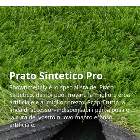
Prato Sintetico Pro
Showtimeitaly è lo specialista del Prato
Sintetico, da noi puoi trovare la migliore erba
artificiale e al miglior prezzo. Scopri tutta la
linea di accessori indispensabili per la posa e
la cura del vostro nuovo manto erboso
artificiale.