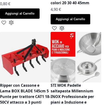
colori 20 30 40 45mm
As low as
0,80 €
As low as
4,90 €
Aggiungi al Carrello
Aggiungi al Carrello
Aggiungi alla lista desideri
Aggiungi al confronto
Aggiungi alla lista desideri
Aggiungi al confronto
Ripper con Cassone e
STI WOK Padelle
Lama BOX BLADE 145cm 5
saltapasta Millennium
Punte per trattore CAT1 18-
INOX Professionale per
50CV attacco a 3 punti
piani a Induzione e