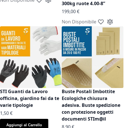
Aggiungi alla lista desideri
Aggiungi al confronto
300kg ruote 4.00-8”
199,00 €
Non Disponibile
Aggiungi alla l
Aggiungi a
STI Guanti da Lavoro
Buste Postali Imbottite
officina, giardino fai da te
Ecologiche chiusura
varie tipologie
adesiva. Buste spedizione
con protezione oggetti
As low as
1,50 €
documenti STIm@il
Aggiungi al Carrello
As low as
8,90 €