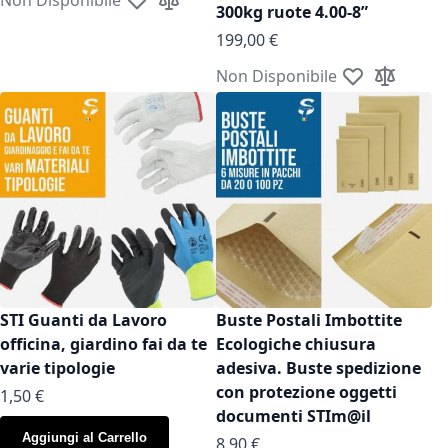
Aggiungi alla lista desideri
Aggiungi al confronto
300kg ruote 4.00-8”
199,00 €
Non Disponibile
Aggiungi alla l
Aggiungi a
STI Guanti da Lavoro
Buste Postali Imbottite
officina, giardino fai da te
Ecologiche chiusura
varie tipologie
adesiva. Buste spedizione
con protezione oggetti
As low as
1,50 €
documenti STIm@il
Aggiungi al Carrello
As low as
8,90 €