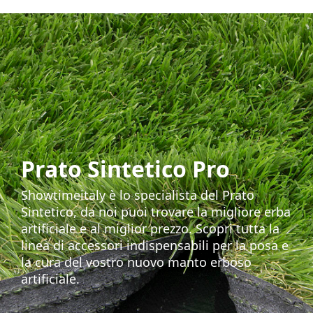
Prato Sintetico Pro
Showtimeitaly è lo specialista del Prato
Sintetico, da noi puoi trovare la migliore erba
artificiale e al miglior prezzo. Scopri tutta la
linea di accessori indispensabili per la posa e
la cura del vostro nuovo manto erboso
artificiale.