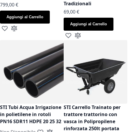
Tradizionali
799,00 €
As low as
69,00 €
Aggiungi al Carrello
Aggiungi al Carrello
Aggiungi alla lista desideri
Aggiungi al confronto
Aggiungi alla lista desideri
Aggiungi al confronto
STI Tubi Acqua Irrigazione
STI Carrello Trainato per
in polietilene in rotoli
trattore trattorino con
PN16 SDR11 HDPE 20 25 32
vasca in Polipropilene
rinforzata 250lt portata
Non Disponibile