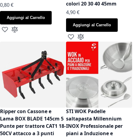
colori 20 30 40 45mm
As low as
0,80 €
As low as
4,90 €
Aggiungi al Carrello
Aggiungi al Carrello
Aggiungi alla lista desideri
Aggiungi al confronto
Aggiungi alla lista desideri
Aggiungi al confronto
Ripper con Cassone e
STI WOK Padelle
Lama BOX BLADE 145cm 5
saltapasta Millennium
Punte per trattore CAT1 18-
INOX Professionale per
50CV attacco a 3 punti
piani a Induzione e