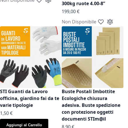
Aggiungi alla lista desideri
Aggiungi al confronto
300kg ruote 4.00-8”
199,00 €
Non Disponibile
Aggiungi alla l
Aggiungi a
STI Guanti da Lavoro
Buste Postali Imbottite
officina, giardino fai da te
Ecologiche chiusura
varie tipologie
adesiva. Buste spedizione
con protezione oggetti
As low as
1,50 €
documenti STIm@il
Aggiungi al Carrello
As low as
8,90 €