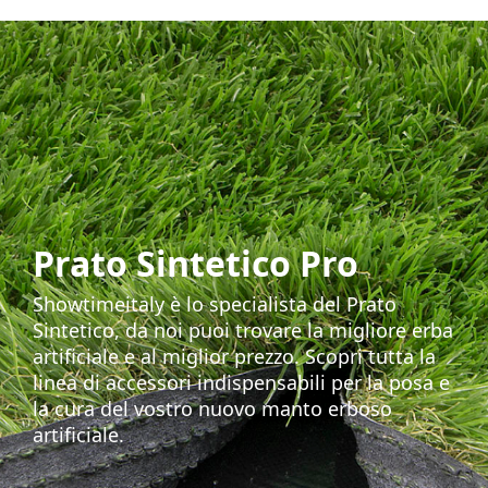
Prato Sintetico Pro
Showtimeitaly è lo specialista del Prato
Sintetico, da noi puoi trovare la migliore erba
artificiale e al miglior prezzo. Scopri tutta la
linea di accessori indispensabili per la posa e
la cura del vostro nuovo manto erboso
artificiale.