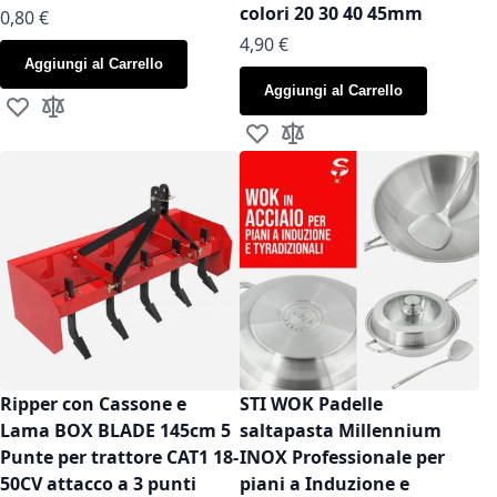
colori 20 30 40 45mm
As low as
0,80 €
As low as
4,90 €
Aggiungi al Carrello
Aggiungi al Carrello
Aggiungi alla lista desideri
Aggiungi al confronto
Aggiungi alla lista desideri
Aggiungi al confronto
Ripper con Cassone e
STI WOK Padelle
Lama BOX BLADE 145cm 5
saltapasta Millennium
Punte per trattore CAT1 18-
INOX Professionale per
50CV attacco a 3 punti
piani a Induzione e