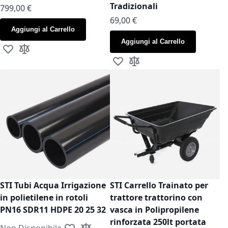
Tradizionali
799,00 €
As low as
69,00 €
Aggiungi al Carrello
Aggiungi al Carrello
Aggiungi alla lista desideri
Aggiungi al confronto
Aggiungi alla lista desideri
Aggiungi al confronto
STI Tubi Acqua Irrigazione
STI Carrello Trainato per
in polietilene in rotoli
trattore trattorino con
PN16 SDR11 HDPE 20 25 32
vasca in Polipropilene
rinforzata 250lt portata
Non Disponibile