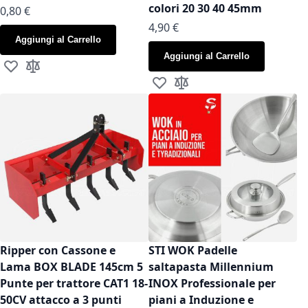
colori 20 30 40 45mm
As low as
0,80 €
As low as
4,90 €
Aggiungi al Carrello
Aggiungi al Carrello
Aggiungi alla lista desideri
Aggiungi al confronto
Aggiungi alla lista desideri
Aggiungi al confronto
Ripper con Cassone e
STI WOK Padelle
Lama BOX BLADE 145cm 5
saltapasta Millennium
Punte per trattore CAT1 18-
INOX Professionale per
50CV attacco a 3 punti
piani a Induzione e