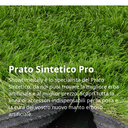
Prato Sintetico Pro
Showtimeitaly è lo specialista del Prato
Sintetico, da noi puoi trovare la migliore erba
artificiale e al miglior prezzo. Scopri tutta la
linea di accessori indispensabili per la posa e
la cura del vostro nuovo manto erboso
artificiale.