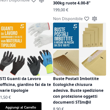
Aggiungi alla lista desideri
Aggiungi al confronto
300kg ruote 4.00-8”
199,00 €
Non Disponibile
Aggiungi alla l
Aggiungi a
STI Guanti da Lavoro
Buste Postali Imbottite
officina, giardino fai da te
Ecologiche chiusura
varie tipologie
adesiva. Buste spedizione
con protezione oggetti
As low as
1,50 €
documenti STIm@il
Aggiungi al Carrello
As low as
8,90 €