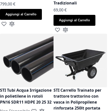
Tradizionali
799,00 €
As low as
69,00 €
Aggiungi al Carrello
Aggiungi al Carrello
Aggiungi alla lista desideri
Aggiungi al confronto
Aggiungi alla lista desideri
Aggiungi al confronto
STI Tubi Acqua Irrigazione
STI Carrello Trainato per
in polietilene in rotoli
trattore trattorino con
PN16 SDR11 HDPE 20 25 32
vasca in Polipropilene
rinforzata 250lt portata
Non Disponibile