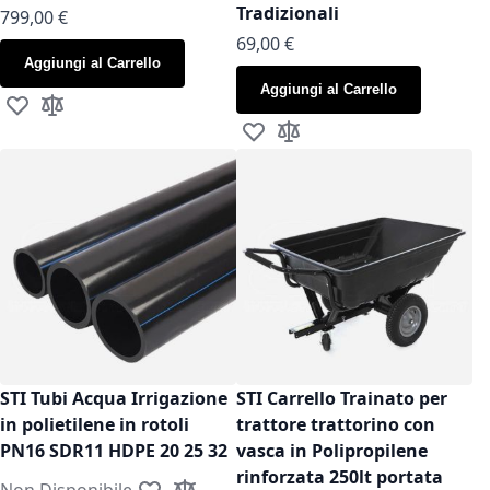
Tradizionali
799,00 €
As low as
69,00 €
Aggiungi al Carrello
Aggiungi al Carrello
Aggiungi alla lista desideri
Aggiungi al confronto
Aggiungi alla lista desideri
Aggiungi al confronto
STI Tubi Acqua Irrigazione
STI Carrello Trainato per
in polietilene in rotoli
trattore trattorino con
PN16 SDR11 HDPE 20 25 32
vasca in Polipropilene
rinforzata 250lt portata
Non Disponibile