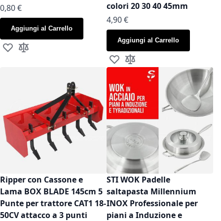
colori 20 30 40 45mm
As low as
0,80 €
As low as
4,90 €
Aggiungi al Carrello
Aggiungi al Carrello
Aggiungi alla lista desideri
Aggiungi al confronto
Aggiungi alla lista desideri
Aggiungi al confronto
Ripper con Cassone e
STI WOK Padelle
Lama BOX BLADE 145cm 5
saltapasta Millennium
Punte per trattore CAT1 18-
INOX Professionale per
50CV attacco a 3 punti
piani a Induzione e