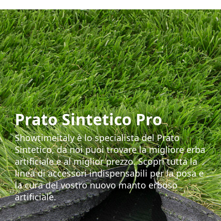
Prato Sintetico Pro
Showtimeitaly è lo specialista del Prato
Sintetico, da noi puoi trovare la migliore erba
artificiale e al miglior prezzo. Scopri tutta la
linea di accessori indispensabili per la posa e
la cura del vostro nuovo manto erboso
artificiale.