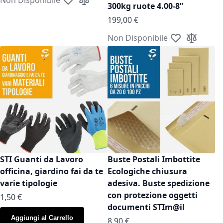
Aggiungi alla lista desideri
Aggiungi al confronto
300kg ruote 4.00-8”
199,00 €
Non Disponibile
Aggiungi alla l
Aggiungi a
STI Guanti da Lavoro
Buste Postali Imbottite
officina, giardino fai da te
Ecologiche chiusura
varie tipologie
adesiva. Buste spedizione
con protezione oggetti
As low as
1,50 €
documenti STIm@il
Aggiungi al Carrello
As low as
8,90 €