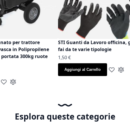
inato per trattore
STI Guanti da Lavoro officina, 
vasca in Polipropilene
fai da te varie tipologie
t portata 300kg ruote
As low as
1,50 €
Aggiungi al Carrello
Aggiungi al
Aggiun
Aggiungi alla lista desideri
Aggiungi al confronto
Esplora queste categorie