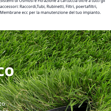
Sistemi di Osmosi e Fitrazione a cartuccia oltre a tutti gli
accessori: Raccordi,Tubi, Rubinetti, Filtri, poertafiltri,
Membrane ecc per la manutenzione del tuo impianto.
co
to