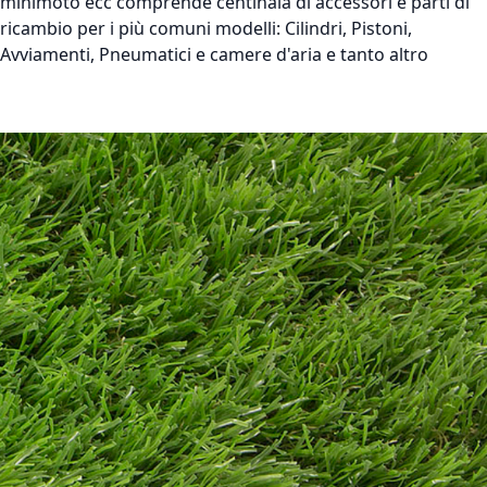
minimoto ecc comprende centinaia di accessori e parti di
ricambio per i più comuni modelli: Cilindri, Pistoni,
Avviamenti, Pneumatici e camere d'aria e tanto altro