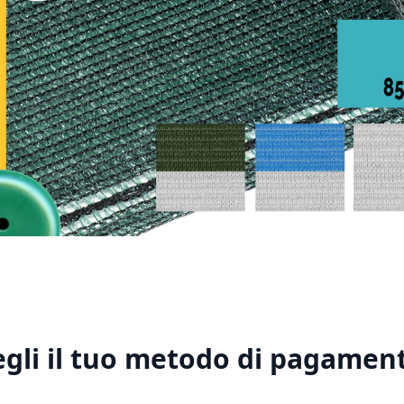
1
2
3
4
5
egli il tuo metodo di pagament