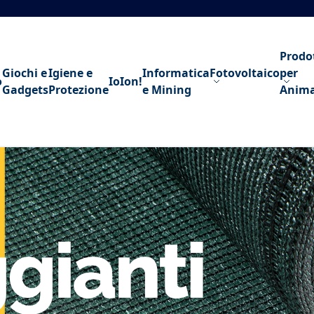
Prodo
Giochi e
Igiene e
Informatica
Fotovoltaico
per
o
IoIon!
Gadgets
Protezione
e Mining
Anima