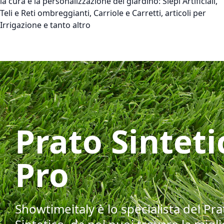
la cura e la personalizzazione del giardino: Siepi Artificiali,
Teli e Reti ombreggianti, Carriole e Carretti, articoli per
Irrigazione e tanto altro
Prato Sinteti
Pro
Showtimeitaly è lo specialista del Pra