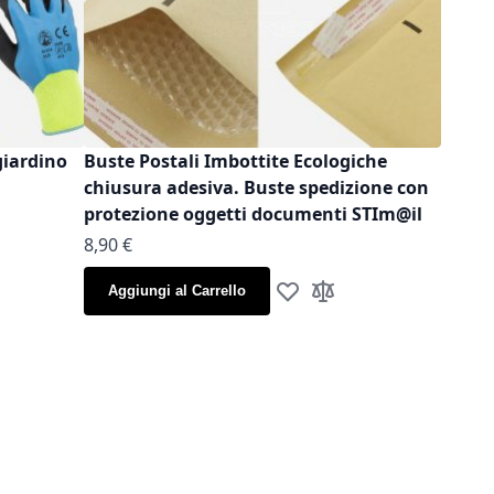
giardino
Buste Postali Imbottite Ecologiche
chiusura adesiva. Buste spedizione con
protezione oggetti documenti STIm@il
As low as
8,90 €
la lista desideri
gi al confronto
Aggiungi al Carrello
Aggiungi alla lista desideri
Aggiungi al confronto