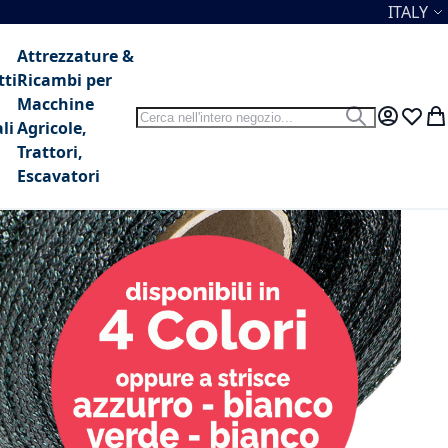
Lingua
ITALY
Attrezzature &
tti
Ricambi per
Macchine
Search
Search
My Accou
Lista 
Car
li
Agricole,
Trattori,
Escavatori