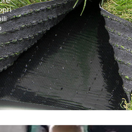
iore
opri
ili
o