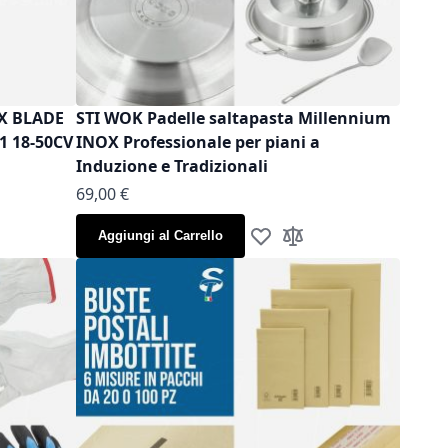
OX BLADE
STI WOK Padelle saltapasta Millennium
1 18-50CV
INOX Professionale per piani a
Induzione e Tradizionali
As low as
69,00 €
Aggiungi al Carrello
la lista desideri
gi al confronto
Aggiungi alla lista desideri
Aggiungi al confronto