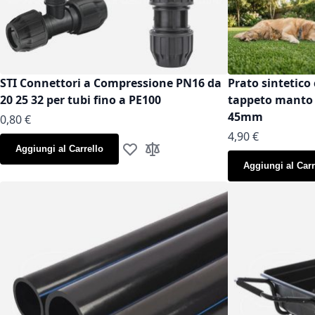
STI Connettori a Compressione PN16 da
Prato sintetico 
20 25 32 per tubi fino a PE100
tappeto manto g
45mm
As low as
0,80 €
As low as
4,90 €
Aggiungi al Carrello
Aggiungi alla lista desideri
Aggiungi al confronto
Aggiungi al Carr