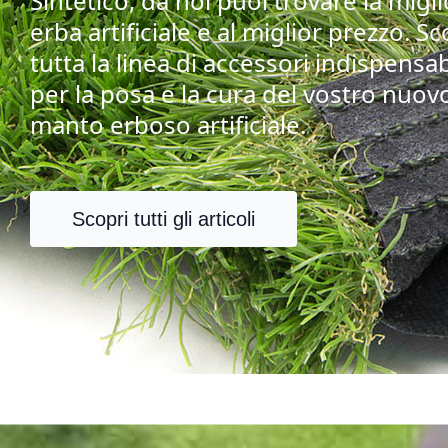
Sintetico, da noi puoi trovare la migl
erba artificiale e al miglior prezzo. Sc
tutta la linea di accessori indispensab
per la posa e la cura del vostro nuov
manto erboso artificiale.
Scopri tutti gli articoli