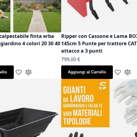
calpestabile finta erba
Ripper con Cassone e Lama B
iardino 4 colori 20 30 40
145cm 5 Punte per trattore CAT
attacco a 3 punti
799,00 €
ello
Aggiungi al Carrello
Aggiungi alla lista desideri
Aggiungi al confronto
Aggiungi al
Aggiun