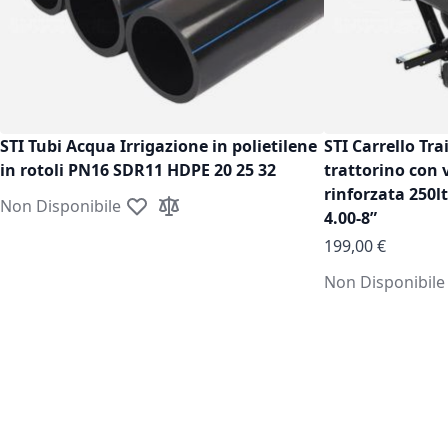
STI Tubi Acqua Irrigazione in polietilene
STI Carrello Tra
in rotoli PN16 SDR11 HDPE 20 25 32
trattorino con 
rinforzata 250l
Non Disponibile
Aggiungi alla lista desideri
Aggiungi al confronto
4.00-8”
199,00 €
Non Disponibile