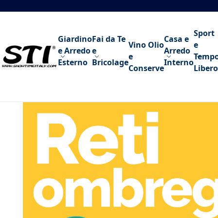
Salta al contenuto
Sport
Giardino
Fai da Te
Casa e
Vino Olio
e
e Arredo
e
Arredo
e
Temp
Esterno
Bricolage
Interno
Conserve
Libero